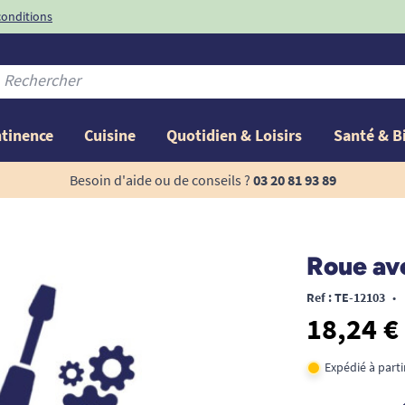
conditions
-10%
avec le code
ntinence
Cuisine
Quotidien & Loisirs
Santé & B
Besoin d'aide ou de conseils ?
03 20 81 93 89
Roue ave
Ref : TE-12103
•
18,24 €
Expédié à part