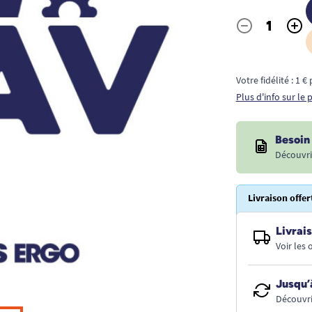
-
+
Quantité
Votre fidélité : 1 
Plus d'info sur le
Besoin 
Découvri
Livraison offer
Livrais
Voir les
Jusqu’
Découvri