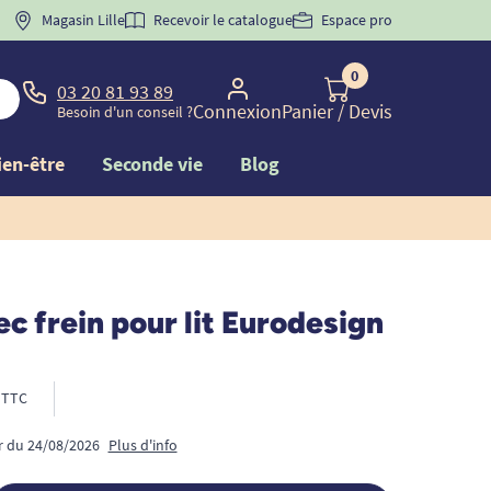
 "
BIENVENUE
Magasin Lille
" pour
la 1ère commande d'incontinence
Recevoir le catalogue
Espace pro
0
03 20 81 93 89
Connexion
Panier
/ Devis
Besoin d'un conseil ?
ien-être
Seconde vie
Blog
c frein pour lit Eurodesign
TTC
ir du 24/08/2026
Plus d'info