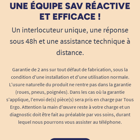
de l’autre côté ou par un accès adapté selon la
UNE ÉQUIPE SAV RÉACTIVE
configuration choisie.
ET EFFICACE !
Cette solution est adaptée aux particuliers qui
Un interlocuteur unique, une réponse
veulent sécuriser l’accès à leur logement, mais
sous 48h et une assistance technique à
aussi aux professionnels qui doivent rendre un
bâtiment plus accessible. Pour un ERP, une
distance.
mairie, une école, une salle polyvalente ou un
cabinet recevant du public, elle permet de traiter
Garantie de 2 ans sur tout défaut de fabrication, sous la
un obstacle précis sans installer un ascenseur
condition d'une installation et d'une utilisation normale.
classique.
L'usure naturelle du produit ne rentre pas dans la garantie
(roues, pneus, poignées). Dans les cas où la garantie
Le Liftboy 1-2-3 est aussi une réponse pratique
s'applique, l'envoi de(s) pièce(s) sera pris en charge par Tous
pour les lieux où l’accessibilité doit rester
Ergo. Attention la main d'œuvre reste à votre charge et un
discrète. Son design sobre, sa structure
diagnostic doit être fait au préalable par vos soins, durant
compacte et sa peinture disponible en coloris
lequel nous pourrons vous assister au téléphone.
standards RAL 7035 ou RAL 9007 facilitent son
intégration. D’autres couleurs RAL sont