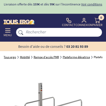
Livraison offerte dès
159€
et dès
99€
sur l'incontinence
Voir conditions
0
CONTACT
CONNEXION
PANIER
MENU
Besoin d'aide ou de conseils ?
03 20 81 93 89
Tous ergo
Mobilité
Rampe d'accès PMR
Plateforme élévatrice
Plateform