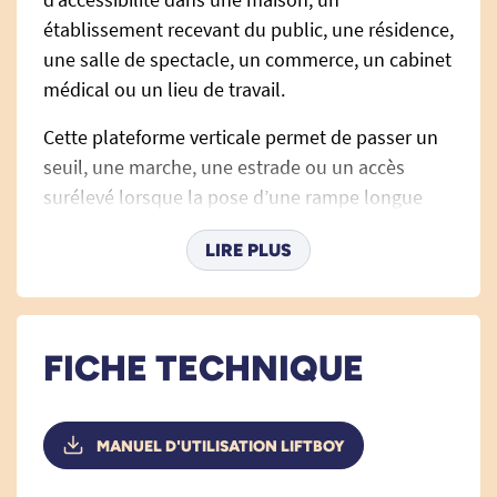
établissement recevant du public, une résidence,
une salle de spectacle, un commerce, un cabinet
médical ou un lieu de travail.
Cette plateforme verticale permet de passer un
seuil, une marche, une estrade ou un accès
surélevé lorsque la pose d’une rampe longue
n’est pas possible ou lorsque l’espace disponible
LIRE PLUS
est limité. Avec sa conception compacte et
étroite, le Liftboy 1-2-3 s’intègre facilement dans
de nombreux lieux, même lorsque
l’environnement ne permet pas de gros travaux.
FICHE TECHNIQUE
Le Liftboy 1-2-3 couvre des différences de
hauteur allant jusqu’à
970 mm
. Il existe en
MANUEL D'UTILISATION LIFTBOY
plusieurs versions pour s’adapter au dénivelé, à
la charge à transporter et aux contraintes du