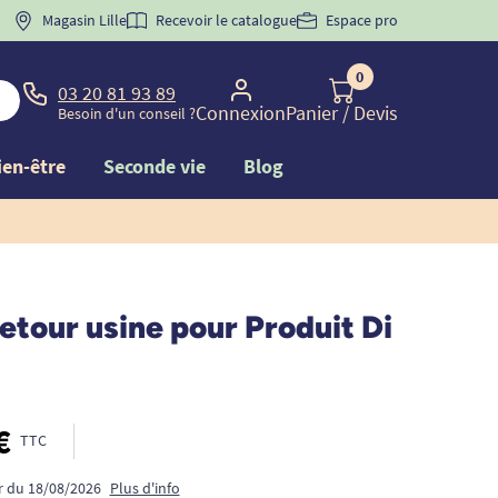
 "
BIENVENUE
Magasin Lille
" pour
la 1ère commande d'incontinence
Recevoir le catalogue
Espace pro
0
03 20 81 93 89
Connexion
Panier
/ Devis
Besoin d'un conseil ?
ien-être
Seconde vie
Blog
retour usine pour Produit Di
€
TTC
ir du 18/08/2026
Plus d'info