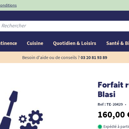
conditions
-10%
avec le code
ntinence
Cuisine
Quotidien & Loisirs
Santé & B
Besoin d'aide ou de conseils ?
03 20 81 93 89
Forfait 
Blasi
Ref : TE-20429
•
160,00 
Expédié à part