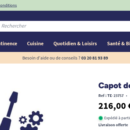
conditions
-10%
avec le code
ntinence
Cuisine
Quotidien & Loisirs
Santé & B
Besoin d'aide ou de conseils ?
03 20 81 93 89
Capot de
Ref : TE-23757
•
216,00 
Expédié à part
Livraison offerte