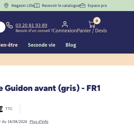
 "
BIENVENUE
Magasin Lille
" pour
la 1ère commande d'incontinence
Recevoir le catalogue
Espace pro
0
03 20 81 93 89
Connexion
Panier
/ Devis
Besoin d'un conseil ?
ien-être
Seconde vie
Blog
 Guidon avant (gris) - FR1
€
TTC
ir du 18/08/2026
Plus d'info