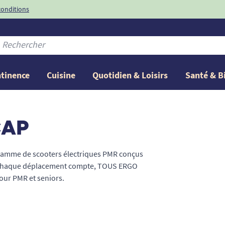
conditions
-10%
avec le code
ntinence
Cuisine
Quotidien & Loisirs
Santé & B
CAP
 gamme de scooters électriques PMR conçus
que chaque déplacement compte, TOUS ERGO
our PMR et seniors.
bilité réduite, nos modèles 3 ou 4 roues,
 une stabilité maximale. Grâce à leur batterie
 distance, idéale pour vos trajets quotidiens