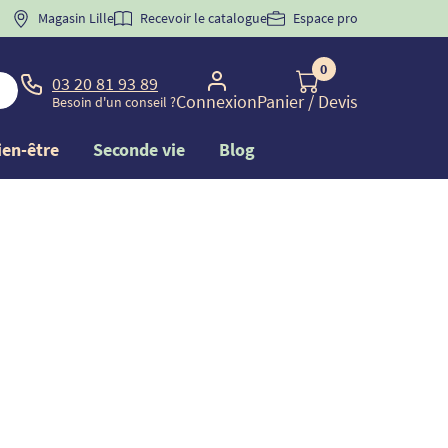
 "
BIENVENUE
Magasin Lille
" pour
la 1ère commande d'incontinence
Recevoir le catalogue
Espace pro
0
03 20 81 93 89
Connexion
Panier
/ Devis
Besoin d'un conseil ?
ien-être
Seconde vie
Blog