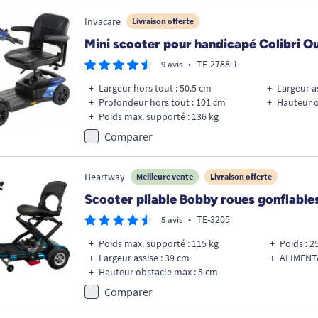
Invacare
Livraison offerte
Mini scooter pour handicapé Colibri O
•
TE-2788-1
9 avis
Largeur hors tout : 50.5 cm
Largeur as
Profondeur hors tout : 101 cm
Hauteur o
Poids max. supporté : 136 kg
Comparer
Heartway
Meilleure vente
Livraison offerte
Scooter pliable Bobby roues gonflable
•
TE-3205
5 avis
Poids max. supporté : 115 kg
Poids : 2
Largeur assise : 39 cm
ALIMENTA
Hauteur obstacle max : 5 cm
Comparer