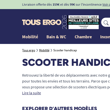
Livraison offerte dès
159€
et dès
99€
sur l'incontinence
Voir 
Mobilité
Bain & WC
Chambre
Inco
Tous ergo
Mobilité
Scooter handicap
SCOOTER HANDI
Retrouvez la liberté de vos déplacements avec notre
pour toutes les envies et tous les terrains. Parce 
vous propose une sélection de scooters électriques p
Lire la suite
Que vous soyez senior, personne handicapée ou en mo
pliables ou démontables, offrent un confort inégalé et
EXPLORER D’AUTRES MODÈLES
lithium performante, profitez d’une autonomie longue