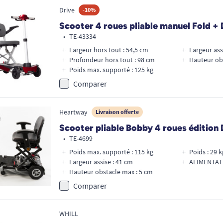
Drive
-10%
Scooter 4 roues pliable manuel Fold + 
•
TE-43334
Largeur hors tout : 54,5 cm
Largeur ass
Profondeur hors tout : 98 cm
Hauteur ob
Poids max. supporté : 125 kg
Comparer
Heartway
Livraison offerte
Scooter pliable Bobby 4 roues édition
•
TE-4699
Poids max. supporté : 115 kg
Poids : 29 k
Largeur assise : 41 cm
ALIMENTATI
Hauteur obstacle max : 5 cm
Comparer
WHILL