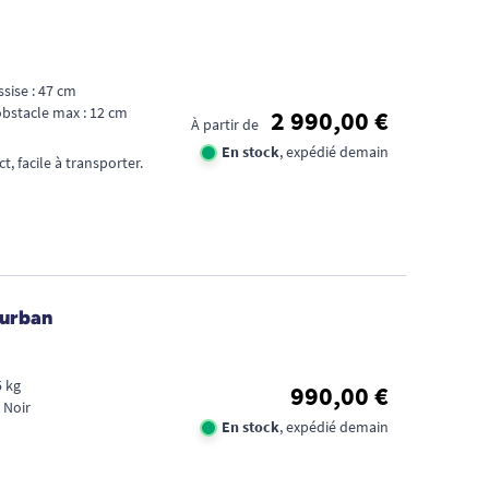
FID
CA
1€
sise : 47 cm
bstacle max : 12 cm
2 990,00 €
À partir de
TR
En stock
, expédié demain
, facile à transporter.
DE
D'
Durban
5 kg
990,00 €
 Noir
En stock
, expédié demain