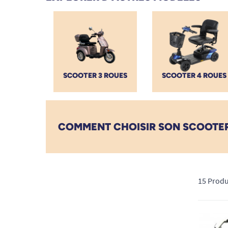
comme vos sorties en extérieur.
Véritables véhicules de liberté, nos scooters associ
stables, et siège ergonomique réglable pour un confort
utiliser, avec guidon réglable, panier pratique, et entr
Profitez de notre livraison rapide gratuite, de prix c
SCOOTER 3 ROUES
SCOOTER 4 ROUES
pour obtenir le meilleur scooter adapté à votre usage
fiabilité et le plaisir de conduire reprennent toute leu
COMMENT CHOISIR SON SCOOTER 
15 Produ