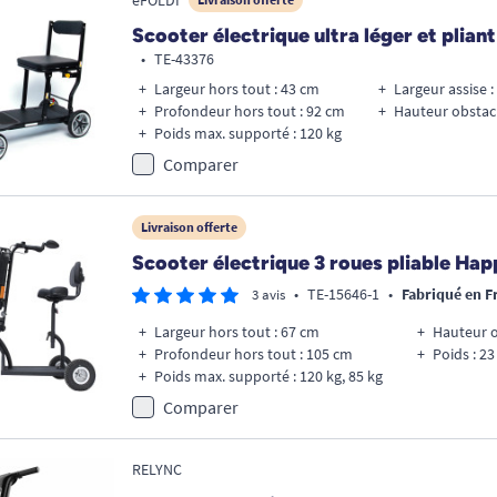
Scooter électrique ultra léger et plia
•
TE-43376
Largeur hors tout : 43 cm
Largeur assise 
Profondeur hors tout : 92 cm
Hauteur obstac
Poids max. supporté : 120 kg
Comparer
Livraison offerte
Scooter électrique 3 roues pliable Ha
•
TE-15646-1
•
Fabriqué en F
3 avis
Largeur hors tout : 67 cm
Hauteur o
Profondeur hors tout : 105 cm
Poids : 23
Poids max. supporté : 120 kg, 85 kg
Comparer
RELYNC