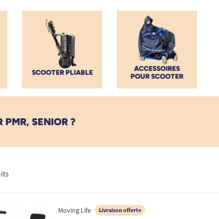
ent moteur puissant, pneus pneumatiques
 optimal. Ils sont conçus pour être facile à
etien simplifié.
ACCESSOIRES
lairs et de l’accompagnement de nos experts
SCOOTER PLIABLE
POUR SCOOTER
 quotidien. Avec TOUS ERGO, la sécurité, la
r place dans votre vie.
PMR, SENIOR ?
its
Moving Life
Livraison offerte