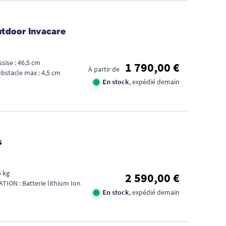
utdoor Invacare
sise : 46,5 cm
1 790,00 €
À partir de
bstacle max : 4,5 cm
En stock
, expédié demain
s
5 kg
2 590,00 €
TION : Batterie lithium Ion
En stock
, expédié demain