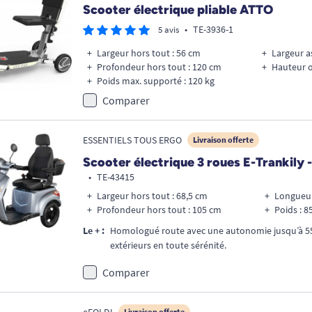
Scooter électrique pliable ATTO
•
TE-3936-1
5 avis
Largeur hors tout : 56 cm
Largeur as
Profondeur hors tout : 120 cm
Hauteur o
Poids max. supporté : 120 kg
Comparer
ESSENTIELS TOUS ERGO
Livraison offerte
Scooter électrique 3 roues E-Trankily
•
TE-43415
Largeur hors tout : 68,5 cm
Longueur
Profondeur hors tout : 105 cm
Poids : 8
Le + :
Homologué route avec une autonomie jusqu’à 5
extérieurs en toute sérénité.
Comparer
eFOLDI
Livraison offerte