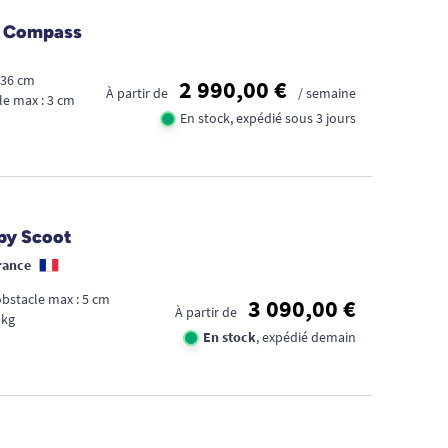
nt Compass
: 36 cm
2 990,00 €
À partir de
/ semaine
le max : 3 cm
En stock, expédié sous 3 jours
ppy Scoot
rance
bstacle max : 5 cm
3 090,00 €
À partir de
 kg
En stock
, expédié demain