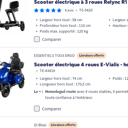
Scooter électrique à 3 roues Relync R1
•
TE-5420
8 avis
Largeur hors tout : 58 cm
Largeur a
Profondeur hors tout : 110 cm
Hauteur 
Poids max. supporté : 120 kg
Comparer
ESSENTIELS TOUS ERGO
Livraison offerte
Scooter électrique 4 roues E-Vialis - 
•
TE-43416
Largeur hors tout : 74 cm
Poids : 1
Longueur hors tout : 170,5 cm
Le + :
Homologué route
avec 4 roues stables, il permet
toute confiance à l’extérieur.
Comparer
Di Blasi
Livraison offerte