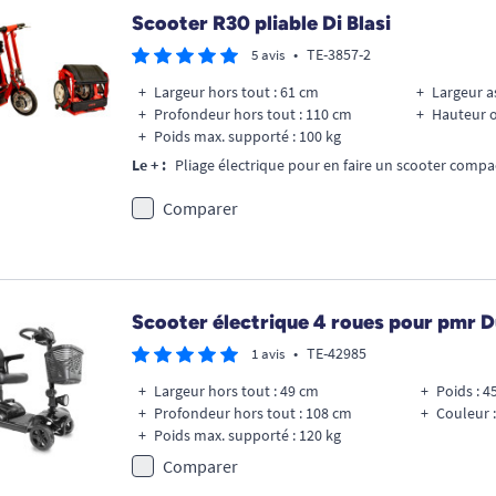
Scooter R30 pliable Di Blasi
•
TE-3857-2
5 avis
Largeur hors tout : 61 cm
Largeur as
Profondeur hors tout : 110 cm
Hauteur o
Poids max. supporté : 100 kg
Le + :
Pliage électrique pour en faire un scooter compact
Comparer
Scooter électrique 4 roues pour pmr 
•
TE-42985
1 avis
Largeur hors tout : 49 cm
Poids : 4
Profondeur hors tout : 108 cm
Couleur :
Poids max. supporté : 120 kg
Comparer