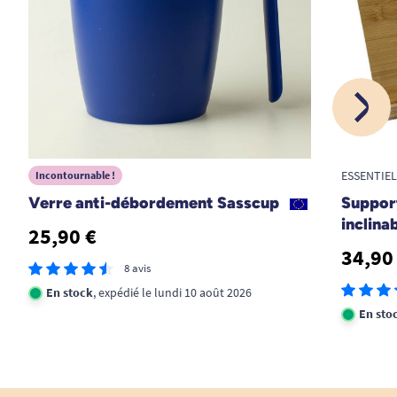
ESSENTIE
Incontournable !
Verre anti-débordement Sasscup
Suppor
inclina
25,90 €
34,90
8 avis
En stock
, expédié le lundi 10 août 2026
En sto