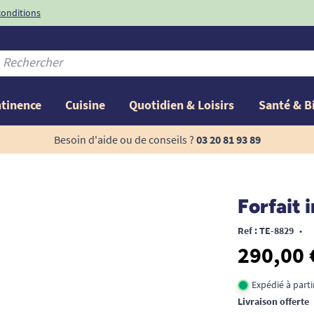
conditions
-10%
avec le code
ntinence
Cuisine
Quotidien & Loisirs
Santé & B
Besoin d'aide ou de conseils ?
03 20 81 93 89
Forfait 
Ref : TE-8829
•
290,00 
Expédié à part
Livraison offerte