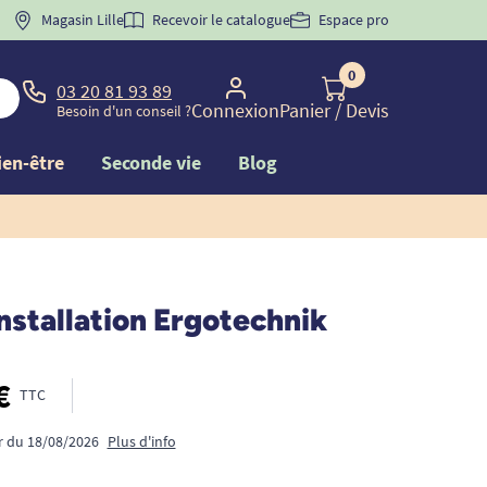
 "
BIENVENUE
Magasin Lille
" pour
la 1ère commande d'incontinence
Recevoir le catalogue
Espace pro
0
03 20 81 93 89
Connexion
Panier
/ Devis
Besoin d'un conseil ?
ien-être
Seconde vie
Blog
installation Ergotechnik
€
TTC
ir du 18/08/2026
Plus d'info