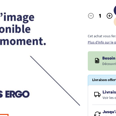
-
+
Quantité
Cet achat vous fer
Plus d'info sur le
Besoin 
Découvri
Livraison offer
Livrais
Voir les
Jusqu’