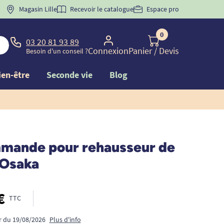
 "
BIENVENUE
Magasin Lille
" pour
la 1ère commande d'incontinence
Recevoir le catalogue
Espace pro
0
03 20 81 93 89
Connexion
Panier
/ Devis
Besoin d'un conseil ?
ien-être
Seconde vie
Blog
mande pour rehausseur de
 Osaka
€
TTC
ir du 19/08/2026
Plus d'info