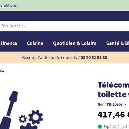
conditions
-10%
avec le code
ntinence
Cuisine
Quotidien & Loisirs
Santé & B
Besoin d'aide ou de conseils ?
03 20 81 93 89
aka
Télécom
toilette
Ref : TE-10903
•
417,46 
Expédié à part