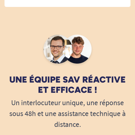
A. Anonymous
29/01/2023
bon produit
A. Anonymous
15/01/2023
UNE ÉQUIPE SAV RÉACTIVE
Le design manque de modernité, par contre le réglage
de la hauteur des roues est le bien venu.
ET EFFICACE !
A. Anonymous
Un interlocuteur unique, une réponse
sous 48h et une assistance technique à
28/03/2022
distance.
j'ai tout signalé plus haut.