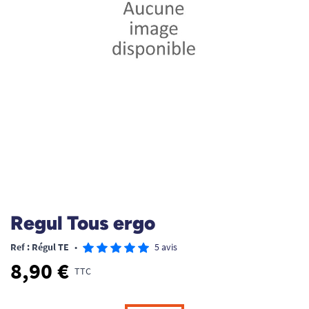
Regul Tous ergo
Ref : Régul TE
•
5 avis
8,90 €
TTC