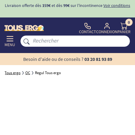
Livraison offerte dès
159€
et dès
99€
sur l'incontinence
Voir conditions
0
CONTACT
CONNEXION
PANIER
MENU
Besoin d'aide ou de conseils ?
03 20 81 93 89
Tous ergo
OC
Regul Tous ergo