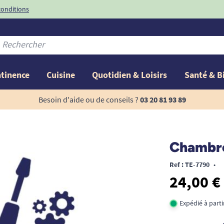
conditions
-10%
avec le code
ntinence
Cuisine
Quotidien & Loisirs
Santé & B
Besoin d'aide ou de conseils ?
03 20 81 93 89
Chambre
Ref : TE-7790
•
24,00 €
Expédié à part