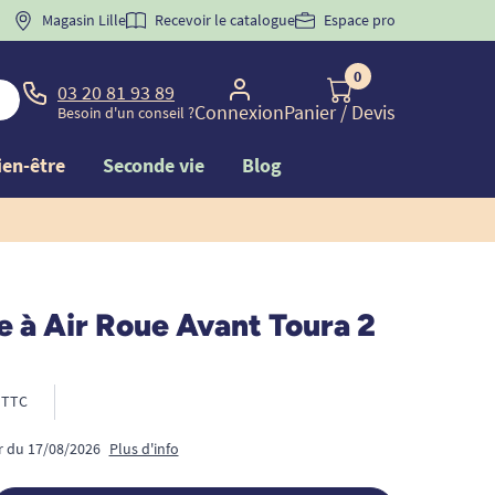
 "
BIENVENUE
Magasin Lille
" pour
la 1ère commande d'incontinence
Recevoir le catalogue
Espace pro
0
03 20 81 93 89
Connexion
Panier
/ Devis
Besoin d'un conseil ?
ien-être
Seconde vie
Blog
 à Air Roue Avant Toura 2
TTC
ir du 17/08/2026
Plus d'info