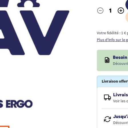
-
+
Quantité
Votre fidélité : 1 
Plus d'info sur le
Besoin 
Découvri
Livraison offer
Livrais
Voir les
Jusqu’
Découvri