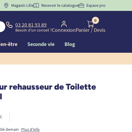
 "
BIENVENUE
Magasin Lille
" pour
la 1ère commande d'incontinence
Recevoir le catalogue
Espace pro
0
03 20 81 93 89
Connexion
Panier
/ Devis
Besoin d'un conseil ?
ien-être
Seconde vie
Blog
ur rehausseur de Toilette
I
C
édié demain
Plus d'info