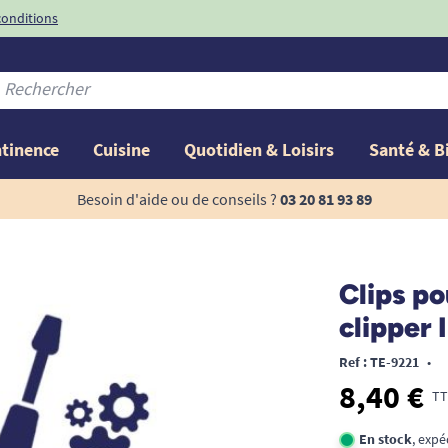
conditions
-10%
avec le code
ntinence
Cuisine
Quotidien & Loisirs
Santé & B
Besoin d'aide ou de conseils ?
03 20 81 93 89
Clips po
clipper I
Ref : TE-9221
•
8,40 €
TT
En stock
, exp