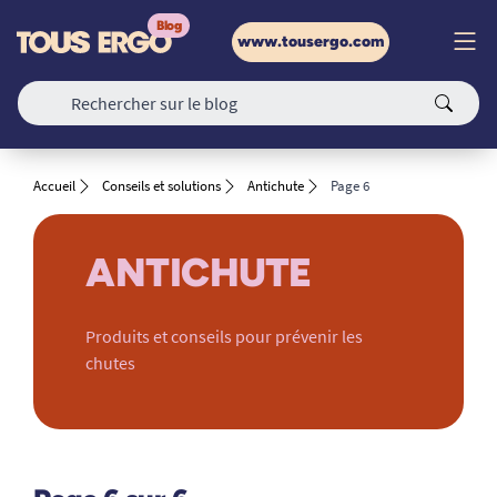
www.tousergo.com
Accueil
Conseils et solutions
Antichute
Page 6
ANTICHUTE
Produits et conseils pour prévenir les
chutes