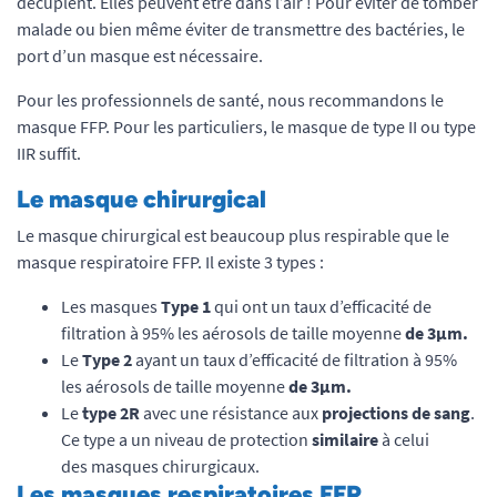
décuplent. Elles peuvent être dans l’air ! Pour éviter de tomber
malade ou bien même éviter de transmettre des bactéries, le
port d’un masque est nécessaire.
Pour les professionnels de santé, nous recommandons le
masque FFP. Pour les particuliers, le masque de type II ou type
IIR suffit.
Le masque chirurgical
Le masque chirurgical est beaucoup plus respirable que le
masque respiratoire FFP. Il existe 3 types :
Les masques
Type 1
qui ont un taux d’efficacité de
filtration à 95% les aérosols de taille moyenne
de 3
µm
.
Le
Type 2
ayant un taux d’efficacité de filtration à 95%
les aérosols de taille moyenne
de 3
µm
.
Le
type 2R
avec une résistance aux
projections de sang
.
Ce type a un niveau de protection
similaire
à celui
des masques chirurgicaux.
Les masques respiratoires FFP