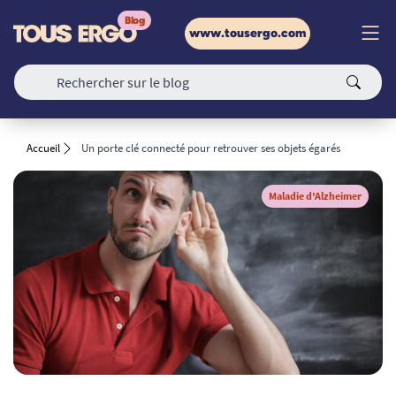
www.tousergo.com
Accueil
Un porte clé connecté pour retrouver ses objets égarés
Maladie d'Alzheimer