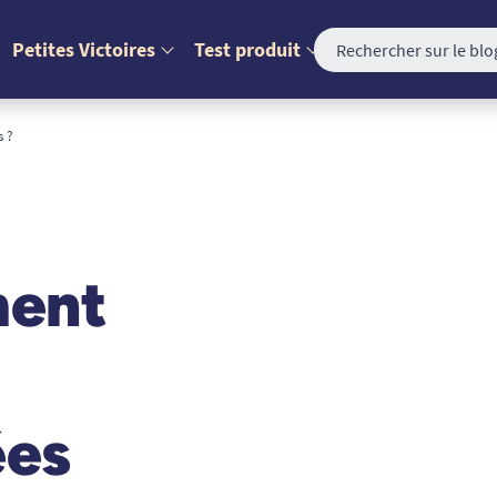
Petites Victoires
Test produit
s ?
ment
ées