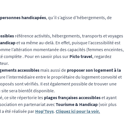
x personnes handicapées
, qu’il s’agisse d’hébergements, de
essibles
référence activités, hébergements, transports et voyages
andicap
et va même au-delà. En effet, puisque l’accessibilité est
les comme l’altération momentanée des capacités (femmes enceintes,
é complète . Pour en savoir plus sur
Picto travel
, regardez
teur.
gements accessibles
mais aussi de
proposer son logement à la
ssure l’intermédiaire entre le propriétaire du logement convoité et
roposés sont vérifiés. Il est également possible de trouver une
 site sera bientôt disponible.
, ce site répertorie les
plages françaises accessibles
et ayant
ssociation en partenariat avec
Tourisme & Handicap
(voir plus
l a été réalisée par
Hop’Toys
.
Cliquez ici pour la voir
.