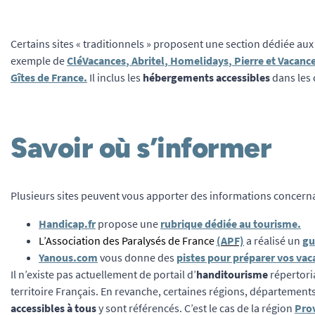
Certains sites « traditionnels » proposent une section dédiée aux
exemple de
CléVacances
,
Abritel
,
Homelidays
,
Pierre et Vacanc
Gîtes de France
.
Il inclus les
hébergements accessibles
dans les 
Savoir où s’informer
Plusieurs sites peuvent vous apporter des informations concerna
Handicap.fr
propose une
rubrique dédiée au tourisme
.
L’Association des Paralysés de France
(APF)
a réalisé un
gu
Yanous.com
vous donne des
pistes pour préparer vos vac
Il n’existe pas actuellement de portail d’
handitourisme
répertoria
territoire Français. En revanche, certaines régions, départements 
accessibles à tous
y sont référencés. C’est le cas de la région
Pro