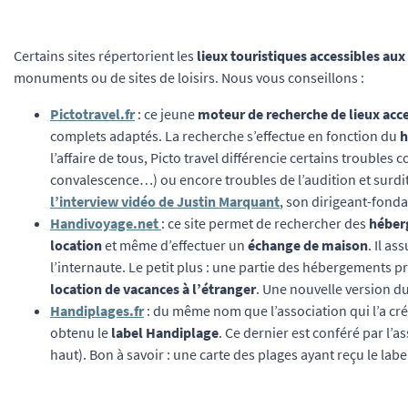
Certains sites répertorient les
lieux touristiques accessibles au
monuments ou de sites de loisirs. Nous vous conseillons :
Pictotravel.fr
: ce jeune
moteur de recherche de lieux acc
complets adaptés. La recherche s’effectue en fonction du
h
l’affaire de tous, Picto travel différencie certains troub
convalescence…) ou encore troubles de l’audition et surdit
l’interview vidéo de Justin Marquant
, son dirigeant-fonda
Handivoyage.net
: ce site permet de rechercher des
héber
location
et même d’effectuer un
échange de maison
. Il a
l’internaute. Le petit plus : une partie des hébergements p
location de vacances à l’étranger
. Une nouvelle version du
Handiplages.fr
: du même nom que l’association qui l’a créé
obtenu le
label Handiplage
. Ce dernier est conféré par l’a
haut). Bon à savoir : une carte des plages ayant reçu le labe