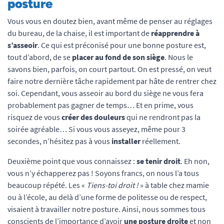
posture
Vous vous en doutez bien, avant même de penser au réglages
du bureau, de la chaise, il est important de
réapprendre à
s’asseoir
. Ce qui est préconisé pour une bonne posture est,
tout d’abord, de se
placer au fond de son siège
. Nous le
savons bien, parfois, on court partout. On est pressé, on veut
faire notre dernière tâche rapidement par hâte de rentrer chez
soi. Cependant, vous asseoir au bord du siège ne vous fera
probablement pas gagner de temps… Et en prime, vous
risquez de vous
créer des douleurs
qui ne rendront pas la
soirée agréable… Si vous vous asseyez, même pour 3
secondes, n’hésitez pas à vous
installer
réellement.
Deuxième point que vous connaissez :
se tenir droit
. Eh non,
vous n’y échapperez pas ! Soyons francs, on nous l’a tous
beaucoup répété. Les «
Tiens-toi droit !
» à table chez mamie
ou à l’école, au delà d’une forme de politesse ou de respect,
visaient à travailler notre posture. Ainsi, nous sommes tous
conscients de l’importance d’avoir
une posture droite
et non