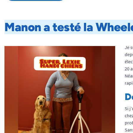
Manon a testé la Wheel
Je s
depu
élec
20 a
Néan
rapi
D
Si j
che
pro
Sans