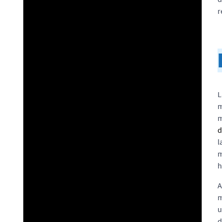
r
L
m
m
d
l
m
h
A
m
u
d