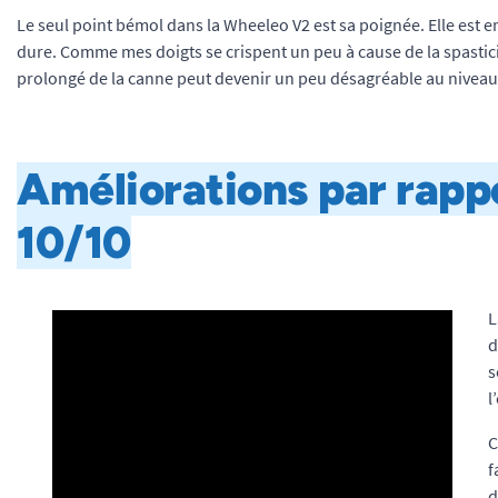
Le seul point bémol dans la Wheeleo V2 est sa poignée. Elle est e
dure. Comme mes doigts se crispent un peu à cause de la spasticit
prolongé de la canne peut devenir un peu désagréable au niveau
Améliorations par rappo
10/10
L
d
s
l
C
f
d