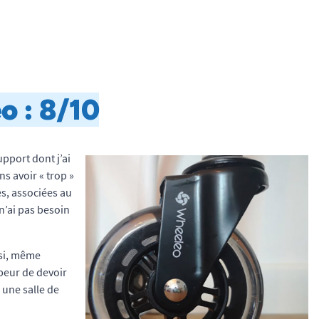
o : 8/10
pport dont j’ai
s avoir « trop »
s, associées au
 n’ai pas besoin
nsi, même
 peur de devoir
 une salle de