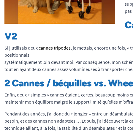
supp
pas
C
V2
Si j’utilisais deux
cannes tripodes
, je mettais, encore une fois, «
positionnais
systématiquement loin devant moi. Par conséquence, mon schéma
tout en ayant deux cannes assez volumineuses à transporter ch
2 Cannes / béquilles vs. Whe
Enfin, deux « simples » cannes étaient, certes, beaucoup moins 
maintenir mon équilibre malgré le support limité qu’elles m’offr
Pendant des années, j’ai donc du « jongler » entre un déambulateu
besoin, et des cannes non adaptées … Et puis, j’ai découvert la ca
technique alliant, à la fois, la stabilité d’un déambulateur et la