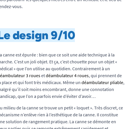
endez-vous.
Le design 9/10
a canne est épurée : bien que ce soit une aide technique à la
arche. C’est un joli objet. Et ça, c’est chouette pour un objet «
édical » que l’on utilise au quotidien. Contrairement à un
éambulateur 3 roues
et
déambulateur 4 roues
, qui prennent de
a place et qui font très médicaux. Même un
déambulateur pliable
,
algré qu’il soit moins encombrant, donne une connotation
andicap, que l’on a parfois envie d’éviter d’avoir…
u milieu de la canne se trouve un petit « loquet ». Très discret, ce
écanisme n’enlève rien à l’esthétique de la canne. Il constitue
ne solution de rangement pratique. La canne se démonte en
eux parties puis se remonte extrêmement rapidement et