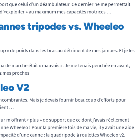
ort que celui d’un déambulateur. Ce dernier ne me permettait
 d’«exploiter » au maximum mes capacités motrices …
annes tripodes vs. Wheeleo
 trop » de poids dans les bras au détriment de mes jambes. Et je les
 de marche était « mauvais ». Je me tenais penchée en avant,
ez mes proches.
eleo V2
encombrantes. Mais je devais fournir beaucoup d’efforts pour
aient …
r m’offrant « plus » de support que ce dont j’avais réellement
nne Wheeleo ! Pour la première fois de ma vie, il y avait une aide
 compacité d’une canne : la quadripode à roulettes Wheeleo v2.