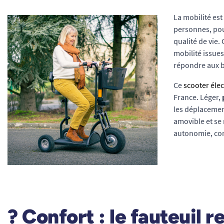
La mobilité es
personnes, pou
qualité de vie
mobilité issues
répondre aux b
Ce
scooter éle
France. Léger,
les déplacemen
amovible et se
autonomie, con
?️
Confort : le fauteuil