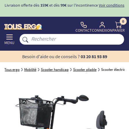
conditions
-10%
avec le code "
BIENVENUE
" pour
la 1ère commande
d'incontinence
0
CONTACT
CONNEXION
PANIER
MENU
Besoin d'aide ou de conseils ?
03 20 81 93 89
Tous ergo
Mobilité
Scooter handicap
Scooter pliable
Scooter électriqu