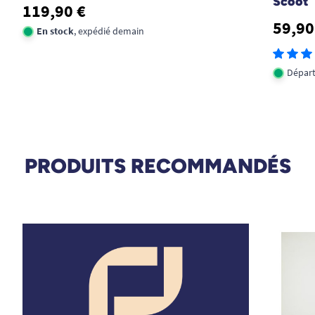
Scoot
119,90 €
59,90
En stock
, expédié demain
Départ
PRODUITS RECOMMANDÉS
Batterie