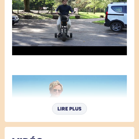
vélo.
Sa grande roue gonflable de devant vous
permettra d'emprunter des routes non
goudronnées et franchir des obstacles de 4
à 5 centimètres.
Ses larges roues permettent d'emprunter
des sentiers de campagne, pour les
sentiers montagneux, optez pour la
batterie 800 Watts.
Il est très
facile de manoeuvrer
le scooter
Happy Scoot à 360° grâce à son
faible
rayon de braquage
de 1,2 mètre.
LIRE PLUS
Les caractéristiques techniques
du scooter PMR Made in France