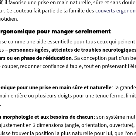
f, il favorise une prise en main naturelle, sûre et sans doule
r. Ce couteau fait partie de la famille des
couverts ergono
uotidien.
 ergonomique pour manger sereinement
se comme une aide essentielle pour tous ceux qui peinent à 
es –
personnes âgées, atteintes de troubles neurologiques
s ou en phase de rééducation
. Sa conception part d’un be
de couper, redonner confiance à table, tout en préservant l’é
mique pour une prise en main sûre et naturelle
: la grand
 main entière ou plusieurs doigts pour une tenue ferme, limi
.
la morphologie et aux besoins de chacun
: son système mul
ajustement en 3 dimensions (angle, orientation, ouverture)
uisse trouver la position la plus naturelle pour lui, que l’on s