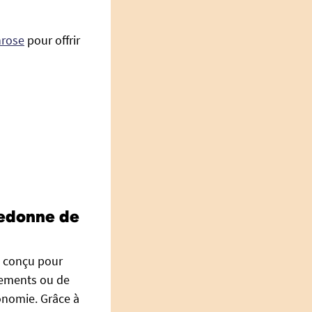
hrose
pour offrir
redonne de
té conçu pour
lements ou de
tonomie. Grâce à