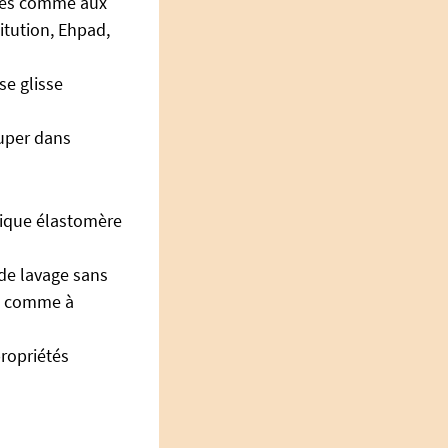
ltes comme aux
itution, Ehpad,
se glisse
ouper dans
stique élastomère
de lavage sans
ve comme à
propriétés