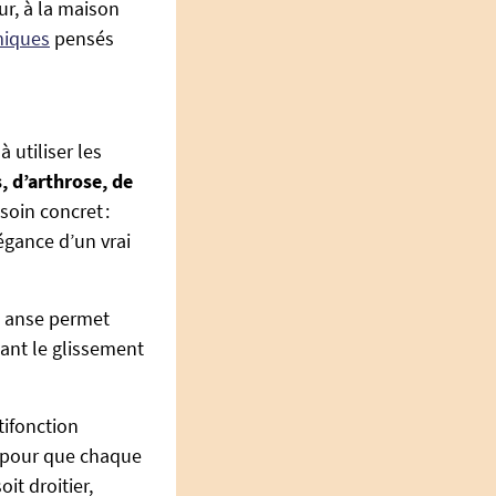
ur, à la maison
miques
pensés
utiliser les
, d’arthrose, de
soin concret :
légance d’un vrai
e anse permet
tant le glissement
tifonction
, pour que chaque
oit droitier,