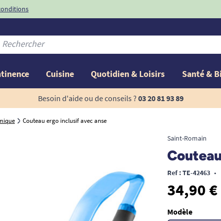
conditions
-10%
avec le code
ntinence
Cuisine
Quotidien & Loisirs
Santé & B
Besoin d'aide ou de conseils ?
03 20 81 93 89
mique
Couteau ergo inclusif avec anse
Saint-Romain
Couteau 
Ref : TE-42463
•
34,90 €
Modèle