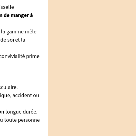
isselle
un de manger à
é, la gamme mêle
de soi et la
convivialité prime
culaire.
ique, accident ou
ion longue durée.
 ou toute personne