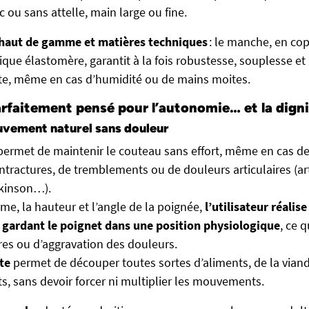
c ou sans attelle, main large ou fine.
 haut de gamme et matières techniques
: le manche, en cop
que élastomère, garantit à la fois robustesse, souplesse e
te, même en cas d’humidité ou de mains moites.
rfaitement pensé pour l’autonomie… et la dign
uvement naturel sans douleur
ermet de maintenir le couteau sans effort, même en cas de
ntractures, de tremblements ou de douleurs articulaires (art
kinson…).
me, la hauteur et l’angle de la poignée,
l’utilisateur réalis
n gardant le poignet dans une position physiologique
, ce q
res ou d’aggravation des douleurs.
te
permet de découper toutes sortes d’aliments, de la vian
, sans devoir forcer ni multiplier les mouvements.