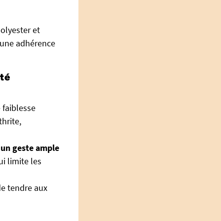
olyester et
t une adhérence
ité
 faiblesse
hrite,
e un geste ample
ui limite les
de tendre aux