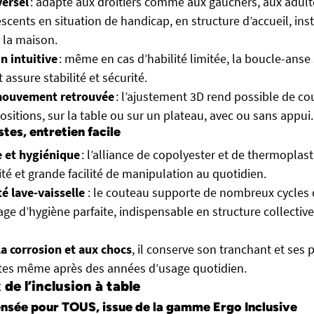
versel
: adapté aux droitiers comme aux gauchers, aux adu
scents en situation de handicap, en structure d’accueil, inst
à la maison.
n intuitive
: même en cas d’habilité limitée, la boucle-anse 
 assure stabilité et sécurité.
mouvement retrouvée
: l’ajustement 3D rend possible de c
positions, sur la table ou sur un plateau, avec ou sans appui.
tes, entretien facile
e et hygiénique
: l’alliance de copolyester et de thermopla
ité et grande facilité de manipulation au quotidien.
é lave-vaisselle
: le couteau supporte de nombreux cycles 
gage d’hygiène parfaite, indispensable en structure collecti
la corrosion et aux chocs
, il conserve son tranchant et ses 
tes même après des années d’usage quotidien.
 de l’inclusion à table
ensée pour TOUS, issue de la gamme Ergo Inclusive