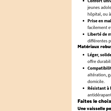
Confort uni
jeunes adole
hôpital, ou 
Prise en mai
facilement et
Liberté de 
différentes 
Matériaux robus
Léger, solid
offre durabil
Compatibilit
altération, 
domicile.
Résistant à 
antidérapan
Faites le choix
Une vaisselle p