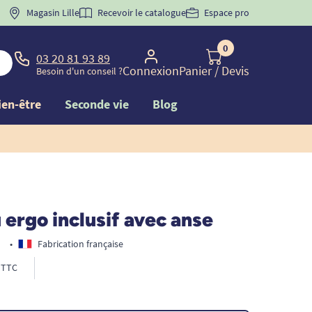
 "
BIENVENUE
Magasin Lille
" pour
la 1ère commande d'incontinence
Recevoir le catalogue
Espace pro
0
03 20 81 93 89
Connexion
Panier
/ Devis
Besoin d'un conseil ?
ien-être
Seconde vie
Blog
ergo inclusif avec anse
•
Fabrication française
TTC