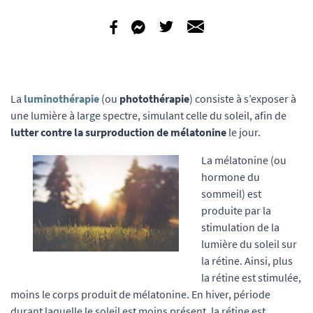
La
luminothérapie
(ou
photothérapie
) consiste à s’exposer à
une lumière à large spectre, simulant celle du soleil, afin de
lutter contre la surproduction de mélatonine
le jour.
La mélatonine (ou
hormone du
sommeil) est
produite par la
stimulation de la
lumière du soleil sur
la rétine. Ainsi, plus
la rétine est stimulée,
moins le corps produit de mélatonine. En hiver, période
durant laquelle le soleil est moins présent, la rétine est