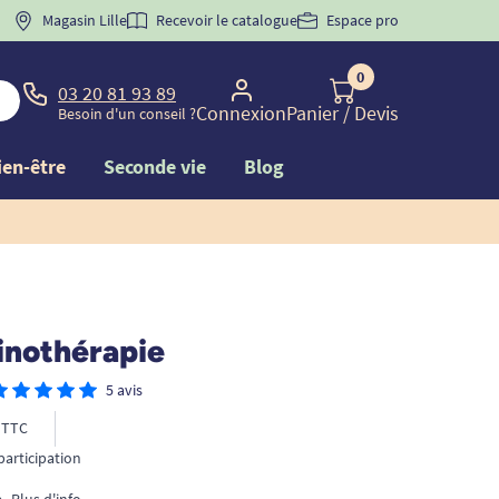
 "
BIENVENUE
Magasin Lille
" pour
la 1ère commande d'incontinence
Recevoir le catalogue
Espace pro
0
03 20 81 93 89
Connexion
Panier
/ Devis
Besoin d'un conseil ?
ien-être
Seconde vie
Blog
inothérapie
5 avis
TTC
participation
e
Plus d'info