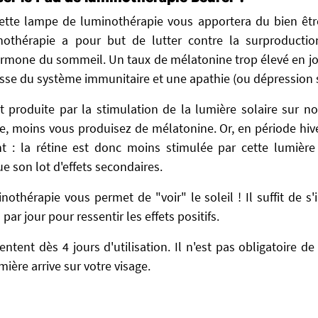
, cette lampe de luminothérapie vous apportera du bien êt
nothérapie a pour but de lutter contre la surproductio
rmone du sommeil. Un taux de mélatonine trop élevé en jo
aisse du système immunitaire et une apathie (ou dépression 
 produite par la stimulation de la lumière solaire sur not
ée, moins vous produisez de mélatonine. Or, en période hiver
nt : la rétine est donc moins stimulée par cette lumière
e son lot d'effets secondaires.
othérapie vous permet de "voir" le soleil ! Il suffit de s'i
ar jour pour ressentir les effets positifs.
entent dès 4 jours d'utilisation. Il n'est pas obligatoire de f
mière arrive sur votre visage.