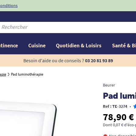
conditions
-10%
avec le code
ntinence
Cuisine
Quotidien & Loisirs
Santé & B
Besoin d'aide ou de conseils ?
03 20 81 93 89
apie
Pad luminothérapie
Beurer
Pad lum
Ref : TE-3274
•
78,90 €
Dont 0,07 € d'éco-
Non disponibl