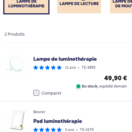
LAMPE DE
LAMPE D
LAMPE DE LECTURE
LUMINOTHÉRAPIE
DE MOU
2 Produits
Lampe de luminothérapie
•
TE-3895
11 avis
49,90 €
En stock
, expédié demain
Comparer
Beurer
Pad luminothérapie
•
TE-3274
5 avis