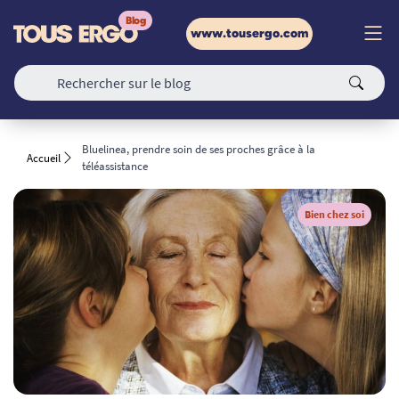
www.tousergo.com
Bluelinea, prendre soin de ses proches grâce à la
Accueil
téléassistance
Bien chez soi