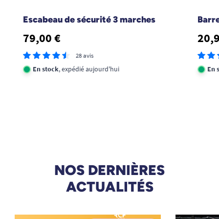
Escabeau de sécurité 3 marches
Barr
79,00 €
20,
28 avis
En stock
, expédié aujourd'hui
En 
NOS DERNIÈRES
ACTUALITÉS