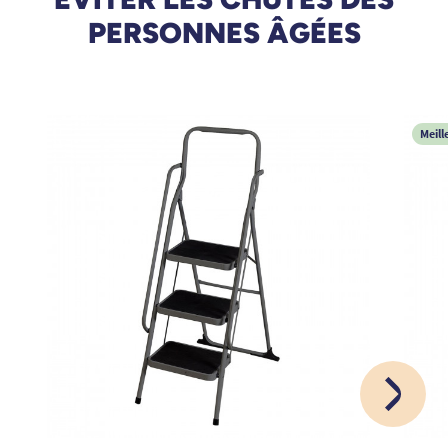
PERSONNES ÂGÉES
Meill