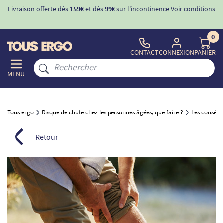
ons
-10%
avec le code "
BIENVENUE
" pour
la 1ère commande
d'incontinence
0
CONTACT
CONNEXION
PANIER
MENU
Tous ergo
Risque de chute chez les personnes âgées, que faire ?
Les conséqu
Retour