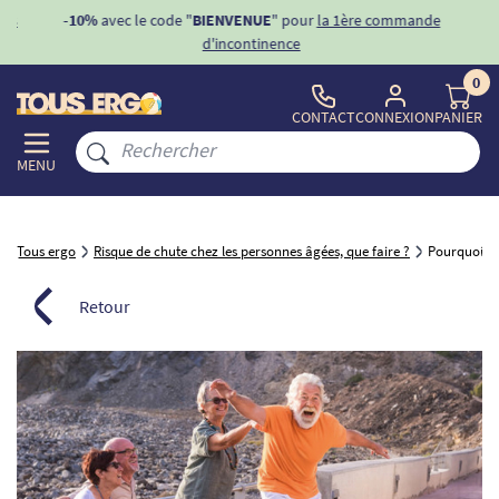
ons
-10%
avec le code "
BIENVENUE
" pour
la 1ère commande
d'incontinence
0
CONTACT
CONNEXION
PANIER
MENU
Tous ergo
Risque de chute chez les personnes âgées, que faire ?
Pourquoi le
Retour