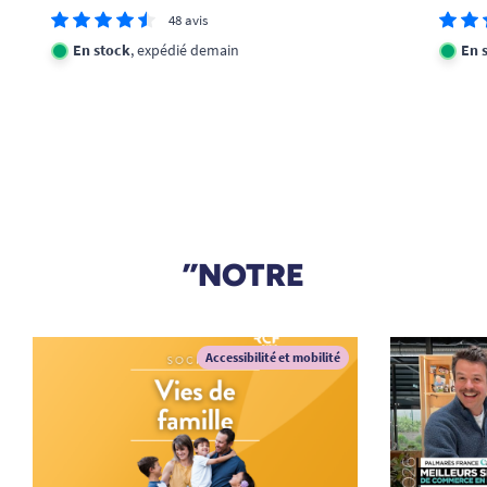
48 avis
En stock
, expédié demain
En 
”NOTRE
Accessibilité et mobilité