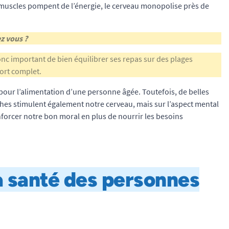
os muscles pompent de l’énergie, le cerveau monopolise près de
z vous ?
donc important de bien équilibrer ses repas sur des plages
port complet.
 pour l’alimentation d’une personne âgée. Toutefois, de belles
ches stimulent également notre cerveau, mais sur l’aspect mental
enforcer notre bon moral en plus de nourrir les besoins
a sant
é des personnes