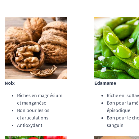
Noix
Edamame
Riches en magnésium
Riche en isofla
et manganèse
Bon pour la m
Bon pour les os
épisodique
et articulations
Bon pour le cho
Antioxydant
sanguin