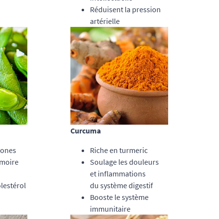
Réduisent la pression
artérielle
Curcuma
vones
Riche en turmeric
émoire
Soulage les douleurs
et inflammations
lestérol
du système digestif
Booste le système
immunitaire