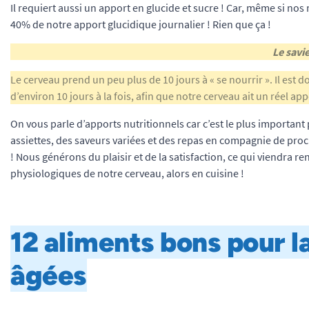
Il requiert aussi un apport en glucide et sucre ! Car, même si n
40% de notre apport glucidique journalier ! Rien que ça !
Le savie
Le cerveau prend un peu plus de 10 jours à « se nourrir ». Il est 
d’environ 10 jours à la fois, afin que notre cerveau ait un réel ap
On vous parle d’apports nutritionnels car c’est le plus important
assiettes, des saveurs variées et des repas en compagnie de pro
! Nous générons du plaisir et de la satisfaction, ce qui viendra r
physiologiques de notre cerveau, alors en cuisine !
12 aliments bons pour l
âgées