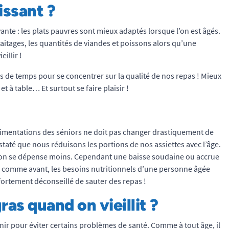
issant ?
vante : les plats pauvres sont mieux adaptés lorsque l’on est âgés.
s laitages, les quantités de viandes et poissons alors qu’une
eillir !
plus de temps pour se concentrer sur la qualité de nos repas ! Mieux
t à table… Et surtout se faire plaisir !
L’alimentations des séniors ne doit pas changer drastiquement de
nstaté que nous réduisons les portions de nos assiettes avec l’âge.
 l’on se dépense moins. Cependant une baisse soudaine ou accrue
us comme avant, les besoins nutritionnels d’une personne âgée
t fortement déconseillé de sauter des repas !
ras quand on vieillit ?
nnir pour éviter certains problèmes de santé. Comme à tout âge, il