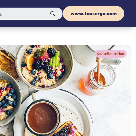
www.tousergo.com
Conseil nutrition