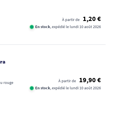
1,20 €
À partir de
En stock
, expédié le lundi 10 août 2026
FID
ura
CA
19,90 €
1€
À partir de
ou rouge
En stock
, expédié le lundi 10 août 2026
TR
DE
D'