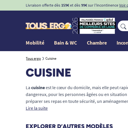
Livraison offerte dès
159€
et dès
99€
sur l'incontinence
Voir 
Mobilité
Bain & WC
Chambre
Inco
Tous ergo
Cuisine
CUISINE
La
cuisine
est le cœur du domicile, mais elle peut ra
dangereux, pour les personnes âgées ou en situation 
préparer ses repas en toute sécurité, un aménagemen
notre sélection d'équipements pour rendre votre esp
Lire la suite
accessible
. Des ustensiles de préhension adaptés au 
accompagnons pour prévenir les chutes, compenser les 
EXPLORER D’AUTRES MODÈLES