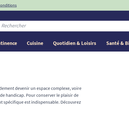
conditions
-10%
avec le code
ntinence
Cuisine
Quotidien & Loisirs
Santé & B
pidement devenir un espace complexe, voire
de handicap. Pour conserver le plaisir de
t spécifique est indispensable. Découvrez
ace culinaire 100 %
ergonomique et
mobilier réglable en hauteur, nous vous
baisses de mobilité et faciliter vos gestes