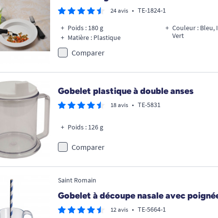
•
TE-1824-1
24 avis
Poids : 180 g
Couleur : Bleu, 
Vert
Matière : Plastique
Comparer
Gobelet plastique à double anses
•
TE-5831
18 avis
Poids : 126 g
Comparer
Saint Romain
Gobelet à découpe nasale avec poignées
•
TE-5664-1
12 avis