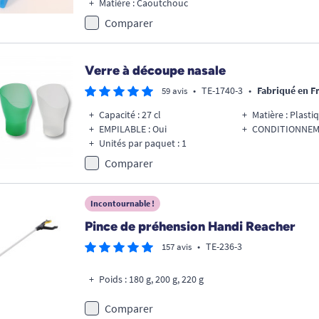
Matière : Caoutchouc
Comparer
Verre à découpe nasale
•
TE-1740-3
•
Fabriqué en F
59 avis
Capacité : 27 cl
Matière : Plasti
EMPILABLE : Oui
CONDITIONNEMEN
Unités par paquet : 1
Comparer
Incontournable !
Pince de préhension Handi Reacher
•
TE-236-3
157 avis
Poids : 180 g, 200 g, 220 g
Comparer