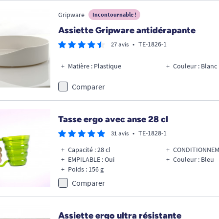
Gripware
Incontournable !
Assiette Gripware antidérapante
•
TE-1826-1
27 avis
Matière : Plastique
Couleur : Blanc
Comparer
Tasse ergo avec anse 28 cl
•
TE-1828-1
31 avis
Capacité : 28 cl
CONDITIONNEMEN
EMPILABLE : Oui
Couleur : Bleu
Poids : 156 g
Comparer
Assiette ergo ultra résistante