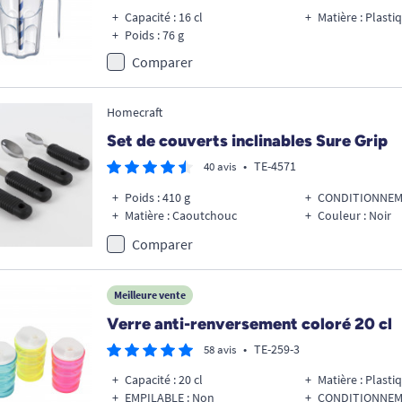
Capacité : 16 cl
Matière : Plasti
Poids : 76 g
Comparer
Homecraft
Set de couverts inclinables Sure Grip
•
TE-4571
40 avis
Poids : 410 g
CONDITIONNEME
Matière : Caoutchouc
Couleur : Noir
Comparer
Meilleure vente
Verre anti-renversement coloré 20 cl
•
TE-259-3
58 avis
Capacité : 20 cl
Matière : Plasti
EMPILABLE : Non
CONDITIONNEMEN