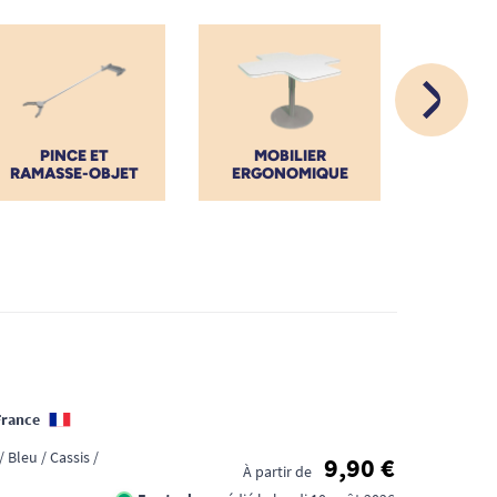
PINCE ET
MOBILIER
ENTRET
RAMASSE-OBJET
ERGONOMIQUE
MA
France
/ Bleu / Cassis /
9,90 €
À partir de