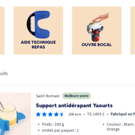
AIDE TECHNIQUE
OUVRE BOCAL
REPAS
uits
Saint Romain
Meilleure vente
Support antidérapant Yaourts
•
TE-1493-1
•
Fabriqué en 
208 avis
Poids : 100 g
Couleur : Blanc 
Orange
Unités par paquet : 1