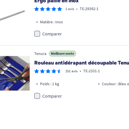
Ergo paille en inox
•
TE-29392-1
1 avis
Matière : Inox
Comparer
Tenura
Meilleure vente
Rouleau antidérapant découpable Ten
•
TE-2331-1
151 avis
Poids : 1 kg
Couleur : Bleu 
Comparer