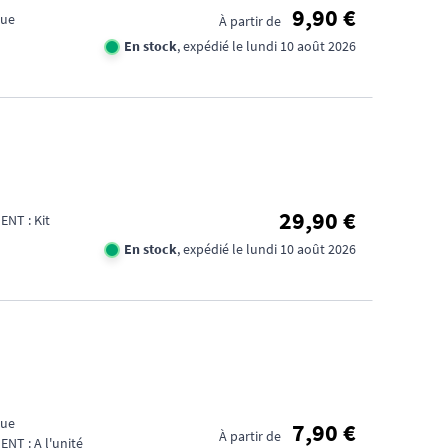
9,90 €
que
À partir de
En stock
, expédié le lundi 10 août 2026
29,90 €
NT : Kit
En stock
, expédié le lundi 10 août 2026
BES
DE
CON
que
7,90 €
À partir de
T : A l'unité