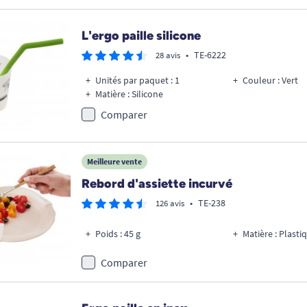
L'ergo paille silicone
•
TE-6222
28 avis
Unités par paquet : 1
Couleur : Vert
Matière : Silicone
Comparer
Meilleure vente
Rebord d'assiette incurvé
•
TE-238
126 avis
Poids : 45 g
Matière : Plasti
Comparer