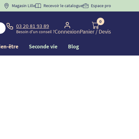
 "
BIENVENUE
Magasin Lille
" pour
la 1ère commande d'incontinence
Recevoir le catalogue
Espace pro
0
03 20 81 93 89
Connexion
Panier
/ Devis
Besoin d'un conseil ?
ien-être
Seconde vie
Blog