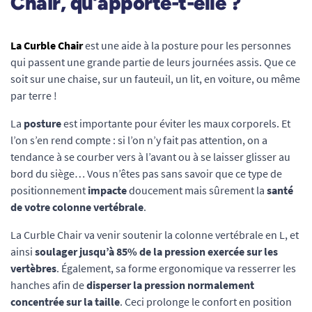
Chair, qu’apporte-t-elle ?
La Curble Chair
est une aide à la posture pour les personnes
qui passent une grande partie de leurs journées assis. Que ce
soit sur une chaise, sur un fauteuil, un lit, en voiture, ou même
par terre !
La
posture
est importante pour éviter les maux corporels. Et
l’on s’en rend compte : si l’on n’y fait pas attention, on a
tendance à se courber vers à l’avant ou à se laisser glisser au
bord du siège… Vous n’êtes pas sans savoir que ce type de
positionnement
impacte
doucement mais sûrement la
santé
de votre colonne vertébrale
.
La Curble Chair va venir soutenir la colonne vertébrale en L, et
ainsi
soulager jusqu’à 85% de la pression exercée sur les
vertèbres
. Également, sa forme ergonomique va resserrer les
hanches afin de
disperser la pression normalement
concentrée sur la taille
. Ceci prolonge le confort en position