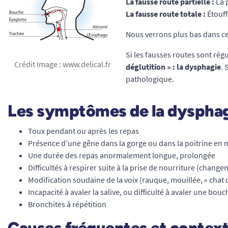
La fausse route partielle :
La p
La fausse route totale :
Étouff
Nous verrons plus bas dans cet
Si les fausses routes sont rég
Crédit Image : www.delical.fr
déglutition » : la dysphagie
. 
pathologique.
Les symptômes de la dyspha
Toux pendant ou après les repas
Présence d’une gêne dans la gorge ou dans la poitrine en
Une durée des repas anormalement longue, prolongée
Difficultés à respirer suite à la prise de nourriture (chang
Modification soudaine de la voix (rauque, mouillée, « chat 
Incapacité à avaler la salive, ou difficulté à avaler une bou
Bronchites à répétition