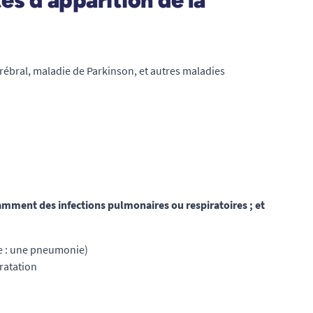
s d’apparition de la
ébral, maladie de Parkinson, et autres maladies
amment des infections pulmonaires ou respiratoires ; et
ve : une pneumonie)
ratation