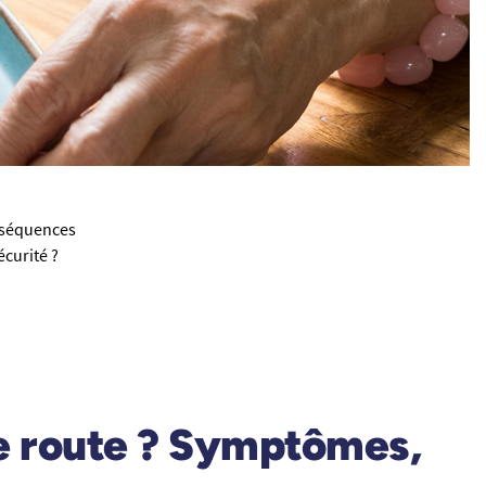
nséquences
curité ?
e route ? Symptômes,