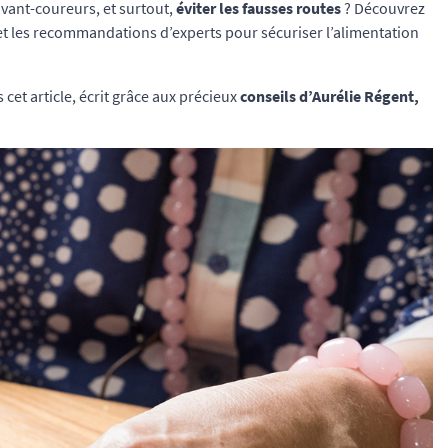
 avant-coureurs, et surtout,
éviter les fausses routes
? Découvrez
s et les recommandations d’experts pour sécuriser l’alimentation
 cet article, écrit grâce aux précieux
conseils d’Aurélie Régent,