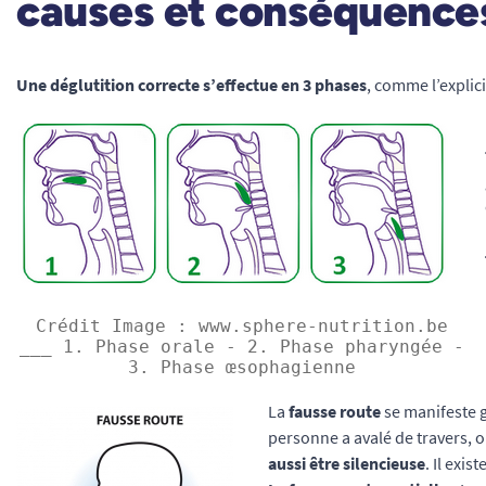
causes et conséquence
Une déglutition correcte s’effectue en 3 phases
, comme l’explic
Crédit Image : www.sphere-nutrition.be
___ 1. Phase orale - 2. Phase pharyngée -
3. Phase œsophagienne
La
fausse route
se manifeste 
personne a avalé de travers, o
aussi être silencieuse
. Il exis