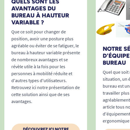
Le bureau s'adapte facilement à la hauteur
QUELS SONT LES
de l'utilisateur en fauteuil roulant. Il existe
AVANTAGES DU
BUREAU À HAUTEUR
des fauteuils roulant manuels à hauteur
VARIABLE ?
classique mais également des fauteuils
roulant électriques sur lesquels l'utilisateur
Que ce soit pour changer de
position, avoir une posture plus
est assis plus haut
agréable ou éviter de se fatiguer, le
La hauteur de confort d'un utilisateur
NOTRE S
bureau à hauteur variable présente
valide, éventuellement debout, ne sera pas
D'ÉQUIP
de nombreux avantages et se
BUREAU
la même que celui qui est assis. D'où
révèle utile à la fois pour les
l'intérêt de pouvoir régler la hauteur
Quel que soit
personnes à mobilité réduite et
facilement
situation, un
d'autres types d'utilisateurs.
bureau est un
Retrouvez ici notre présentation de
travailler plu
2/ Alterner la position assis debout :
cette solution ainsi que de ses
agréablement.
avantages.
Soulage les tensions musculaires
article tous n
d'équipement
Réduit les problèmes de dos
ergonomique 
Améliore la circulation veineuse
DÉCOUVREZ ICI NOTRE