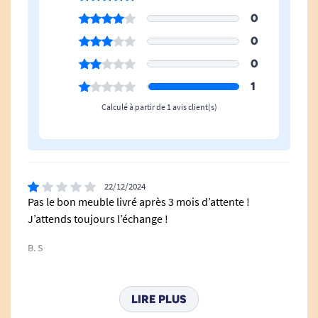
carnaval, orchidée, bleu de Chine, bleu tropical)
0
0
0
1
Calculé à partir de 1 avis client(s)
La motorisation :
22/12/2024
Pas le bon meuble livré après 3 mois d’attente !
Silencieuse
J’attends toujours l’échange !
Intégrée dans les pieds
B. S
Couleur piètement :
Blanc, noir ou alu (à préciser lors de votre
LIRE PLUS
commande auprès de notre service client au 03