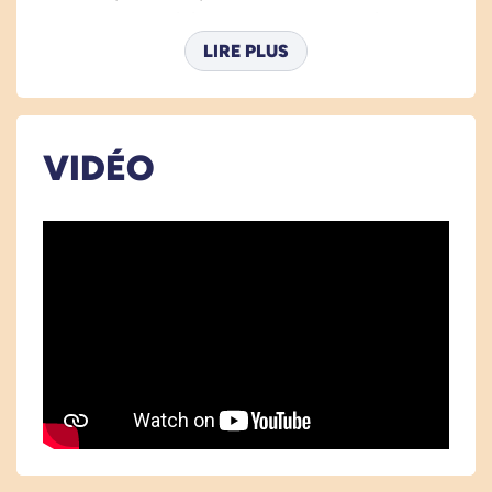
Hauteur mini : 64 cm, Hauteur maxi : 130
cm
LIRE PLUS
Vérins à 3 niveaux
Fonction stoppeur : Système d'arrêt
automatique anti-collision. Le plan arrête
VIDÉO
sa course s'il entre en contact avec les
jambes d'un utilisateur, un meuble bas ou
un objet
Le plateau :
Le plateau est stratifié et dispose d'une
épaisseur de 23 mm
Les bords sont biseautés et les angles
légèrement arrondis. Aucune arrête n'est
donc agressive
Plateau rectangulaire : 140, 160, 180 ou 200