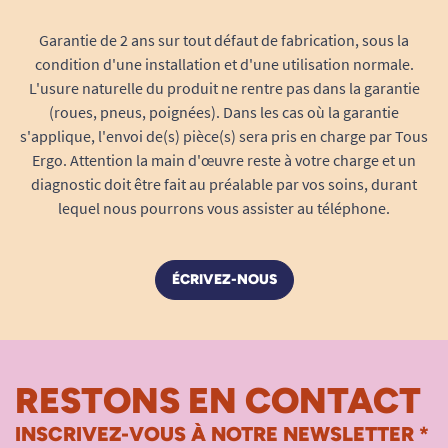
Changez régulièrement votre position
Si vous êtes en réunion, mettez le bureau
Garantie de 2 ans sur tout défaut de fabrication, sous la
en position debout. La réunion sera plus
condition d'une installation et d'une utilisation normale.
interactive, dynamique et conviviale
L'usure naturelle du produit ne rentre pas dans la garantie
(roues, pneus, poignées). Dans les cas où la garantie
s'applique, l'envoi de(s) pièce(s) sera pris en charge par Tous
Ergo. Attention la main d'œuvre reste à votre charge et un
Voir toutes les aides informatique
s
diagnostic doit être fait au préalable par vos soins, durant
lequel nous pourrons vous assister au téléphone.
Voir tous les produits pour m'aider à me souvenir.
Voir tous les produits pour faciliter la prévention des soignants.
ÉCRIVEZ-NOUS
RESTONS EN CONTACT
INSCRIVEZ-VOUS À NOTRE NEWSLETTER *