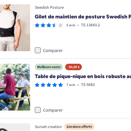
Swedish Posture
Gilet de maintien de posture Swedish 
•
TE-13643-2
5 avis
Comparer
Meilleure vente
-50,00 €
Table de pique-nique en bois robuste 
•
TE-5683
7 avis
Comparer
Sunset creation
Livraison offerte