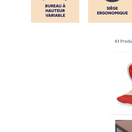
BUREAU À
SIÈGE
HAUTEUR
ERGONOMIQUE
VARIABLE
43 Produ