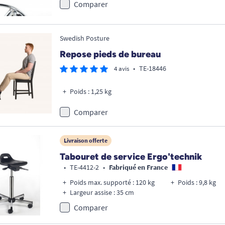
Comparer
Swedish Posture
Repose pieds de bureau
•
TE-18446
4 avis
Poids : 1,25 kg
Comparer
Livraison offerte
Tabouret de service Ergo'technik
•
TE-4412-2
•
Fabriqué en France
Poids max. supporté : 120 kg
Poids : 9,8 kg
Largeur assise : 35 cm
Comparer