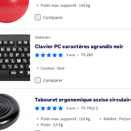
Poids max. supporté : 120 kg
Comparer
Geemarc
Clavier PC caractères agrandis noir
•
TE-280
9 avis
Couleur : Noir
Comparer
Tabouret ergonomique assise circulair
•
TE-7922-2
5 avis
Poids max. supporté : 110 kg
Matière : Polyu
Poids : 3,5 kg