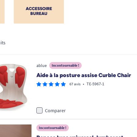
ACCESSOIRE
BUREAU
its
ablue
Incontournable !
Aide à la posture assise Curble Chair
•
TE-5967-1
67 avis
Comparer
Incontournable !