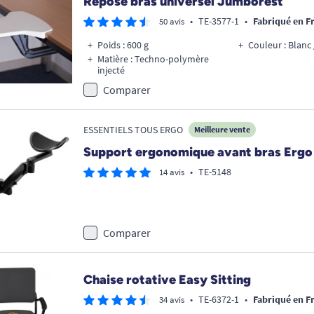
Repose bras universel Jumborest
•
TE-3577-1
•
Fabriqué en F
50 avis
Poids : 600 g
Couleur : Blanc 
Matière : Techno-polymère
injecté
Comparer
ESSENTIELS TOUS ERGO
Meilleure vente
Support ergonomique avant bras Ergo
•
TE-5148
14 avis
Comparer
Chaise rotative Easy Sitting
•
TE-6372-1
•
Fabriqué en F
34 avis