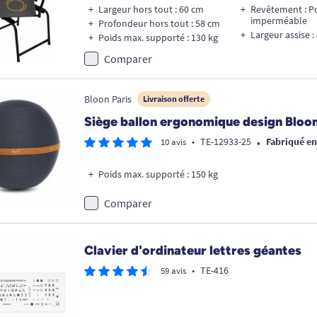
Largeur hors tout : 60 cm
Revêtement : P
imperméable
Profondeur hors tout : 58 cm
Largeur assise :
Poids max. supporté : 130 kg
Comparer
Bloon Paris
Livraison offerte
Siège ballon ergonomique design Bloo
•
•
TE-12933-25
Fabriqué e
10 avis
Poids max. supporté : 150 kg
Comparer
Clavier d'ordinateur lettres géantes
•
TE-416
59 avis