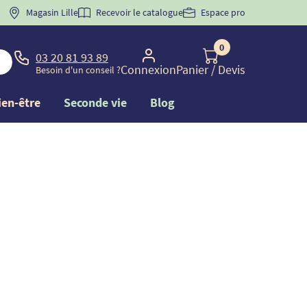
 "
BIENVENUE
Magasin Lille
" pour
la 1ère commande d'incontinence
Recevoir le catalogue
Espace pro
0
03 20 81 93 89
Connexion
Panier
/ Devis
Besoin d'un conseil ?
ien-être
Seconde vie
Blog