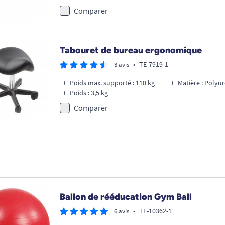
Comparer
Tabouret de bureau ergonomique
•
TE-7919-1
3 avis
Poids max. supporté : 110 kg
Matière : Polyu
Poids : 3,5 kg
Comparer
Ballon de rééducation Gym Ball
•
TE-10362-1
6 avis