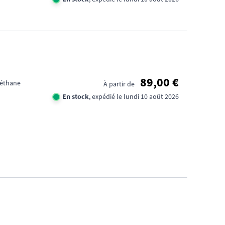
FID
CA
89,00 €
réthane
À partir de
1€
En stock
, expédié le lundi 10 août 2026
TR
DE
D'