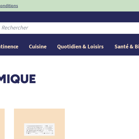
conditions
-10%
avec le code
ntinence
Cuisine
Quotidien & Loisirs
Santé & B
MIQUE