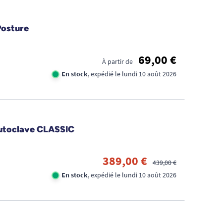
Posture
69,00 €
À partir de
En stock
, expédié le lundi 10 août 2026
BUR
autoclave CLASSIC
À
HAU
389,00 €
439,00 €
VAR
En stock
, expédié le lundi 10 août 2026