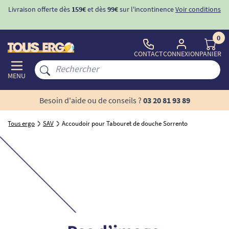
Livraison offerte dès
159€
et dès
99€
sur l'incontinence
Voir conditions
0
CONTACT
CONNEXION
PANIER
MENU
Besoin d'aide ou de conseils ?
03 20 81 93 89
Tous ergo
SAV
Accoudoir pour Tabouret de douche Sorrento