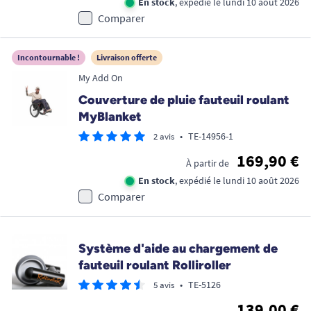
En stock
, expédié le lundi 10 août 2026
Comparer
Incontournable !
Livraison offerte
My Add On
Couverture de pluie fauteuil roulant
MyBlanket
•
TE-14956-1
2 avis
169,90 €
À partir de
En stock
, expédié le lundi 10 août 2026
Comparer
Système d'aide au chargement de
fauteuil roulant Rolliroller
•
TE-5126
5 avis
139,00 €