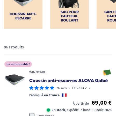
SAC POUR
GANTS
COUSSIN ANTI-
FAUTEUIL
FAUT
ESCARRE
ROULANT
ROU
86 Produits
Incontournable !
WINNCARE
Coussin anti-escarres ALOVA Galbé
•
TE-2313-2
•
97 avis
Fabriqué en France
69,00 €
À partir de
En stock
, expédié le lundi 10 août 2026
Comparer