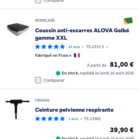
WINNCARE
Coussin anti-escarres ALOVA Galbé
gamme XXL
•
TE-2315-3
•
47 avis
Fabriqué en France
81,00 €
À partir de
En stock
, expédié le lundi 10 août 2026
Comparer
Ubiotex
Ceinture pelvienne respirante
•
TE-21962
1 avis
39,90 €
En stock
, expédié le lundi 10 août 2026