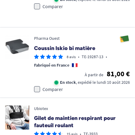
Comparer
Pharma Ouest
Coussin Iskio bi matière
•
TE-19287-13
•
8 avis
Fabriqué en France
81,00 €
À partir de
En stock
, expédié le lundi 10 août 2026
Comparer
Ubiotex
Gilet de maintien respirant pour
fauteuil roulant
•
TE-3933
15 avis