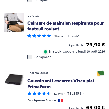
Ubiotex
Ceinture de maintien respirante pour
fauteuil roulant
•
TE-3932-1
23 avis
29,90 €
À partir de
En stock
, expédié le lundi 10 août 2026
Comparer
Pharma Ouest
Coussin anti-escarres Visco plat
PrimaForm
•
TE-1345-3
•
11 avis
Fabriqué en France
69,00 €
À partir de