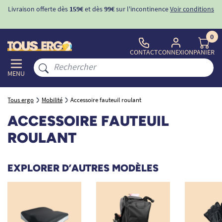
ons
-10%
avec le code "
BIENVENUE
" pour
la 1ère commande
d'incontinence
0
CONTACT
CONNEXION
PANIER
MENU
Tous ergo
Mobilité
Accessoire fauteuil roulant
ACCESSOIRE FAUTEUIL
ROULANT
EXPLORER D’AUTRES MODÈLES