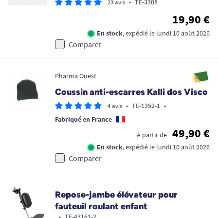
•
TE-3308
23 avis
19,90 €
En stock
, expédié le lundi 10 août 2026
Comparer
Pharma Ouest
Coussin anti-escarres Kalli dos Visco
•
TE-1352-1
•
4 avis
Fabriqué en France
49,90 €
À partir de
En stock
, expédié le lundi 10 août 2026
Comparer
Repose-jambe élévateur pour
fauteuil roulant enfant
•
TE-43161-2