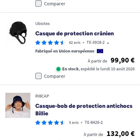
Comparer
Ubiotex
Casque de protection crânien
•
•
TE-3918-2
62 avis
Fabriqué en Union européenne
99,90 €
À partir de
En stock
, expédié le lundi 10 août 2026
Comparer
RIBCAP
Casque-bob de protection antichocs
Billie
•
TE-8426-2
5 avis
132,00 €
À partir de