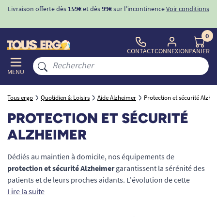
ons
-10%
avec le code "
BIENVENUE
" pour
la 1ère commande
d'incontinence
0
CONTACT
CONNEXION
PANIER
MENU
Tous ergo
Quotidien & Loisirs
Aide Alzheimer
Protection et sécurité Alzhe
PROTECTION ET SÉCURITÉ
ALZHEIMER
Dédiés au maintien à domicile, nos équipements de
protection et sécurité Alzheimer
garantissent la sérénité des
patients et de leurs proches aidants. L'évolution de cette
pathologie neurodégénérative entraîne désorientation
Lire la suite
spatiale, risques d'errance nocturne et chutes fréquentes.
Pour prévenir ces accidents domestiques, nous vous