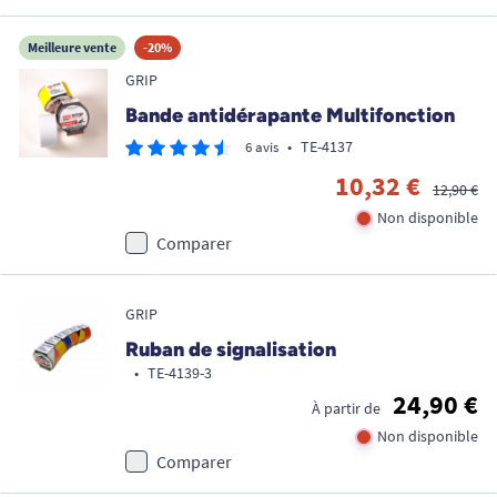
Meilleure vente
-20%
GRIP
Bande antidérapante Multifonction
•
TE-4137
6 avis
10,32 €
12,90 €
Non disponible
Comparer
GRIP
Ruban de signalisation
•
TE-4139-3
24,90 €
À partir de
Non disponible
Comparer