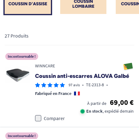
COUSSIN
COUSSIN D'ASSISE
COUSSI
LOMBAIRE
27 Produits
Incontournable !
WINNCARE
Coussin anti-escarres ALOVA Galbé
•
TE-2313-8
•
97 avis
Fabriqué en France
69,00 €
À partir de
En stock
, expédié demain
Comparer
Incontournable !