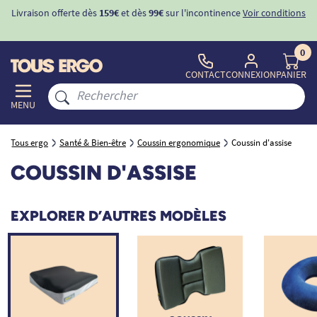
Livraison offerte dès
159€
et dès
99€
sur l'incontinence
Voir conditions
0
CONTACT
CONNEXION
PANIER
MENU
Tous ergo
Santé & Bien-être
Coussin ergonomique
Coussin d'assise
COUSSIN D'ASSISE
EXPLORER D’AUTRES MODÈLES