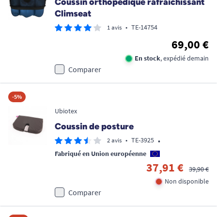
Coussin orthopédique rafraichissant
Climseat
•
TE-14754
1 avis
69,00 €
En stock
, expédié demain
Comparer
-5%
Ubiotex
Coussin de posture
•
•
TE-3925
2 avis
Fabriqué en Union européenne
37,91 €
39,90 €
Non disponible
Comparer