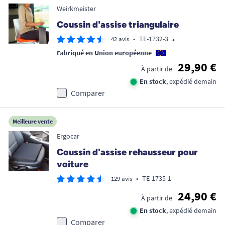
Weirkmeister
Coussin d'assise triangulaire
•
•
TE-1732-3
42 avis
Fabriqué en Union européenne
29,90 €
À partir de
En stock
, expédié demain
Comparer
Meilleure vente
Ergocar
Coussin d'assise rehausseur pour
voiture
•
TE-1735-1
129 avis
24,90 €
À partir de
En stock
, expédié demain
Comparer