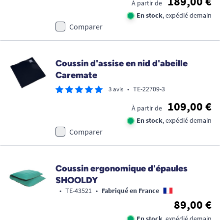
189,00 €
À partir de
En stock
, expédié demain
Comparer
Coussin d'assise en nid d'abeille
Caremate
•
TE-22709-3
3 avis
109,00 €
À partir de
En stock
, expédié demain
Comparer
Coussin ergonomique d'épaules
SHOOLDY
•
TE-43521
•
Fabriqué en France
89,00 €
En stock
, expédié demain