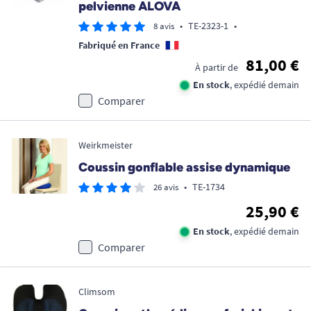
pelvienne ALOVA
•
TE-2323-1
•
8 avis
Fabriqué en France
81,00 €
À partir de
En stock
, expédié demain
Comparer
Weirkmeister
Coussin gonflable assise dynamique
•
TE-1734
26 avis
25,90 €
En stock
, expédié demain
Comparer
Climsom