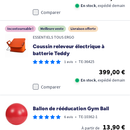
En stock
, expédié demain
Comparer
Incontournable !
Meilleure vente
Livraison offerte
ESSENTIELS TOUS ERGO
Coussin releveur électrique à
batterie Teddy
•
TE-36425
1 avis
399,00 €
En stock
, expédié demain
Comparer
Ballon de rééducation Gym Ball
•
TE-10362-1
6 avis
13,90 €
À partir de