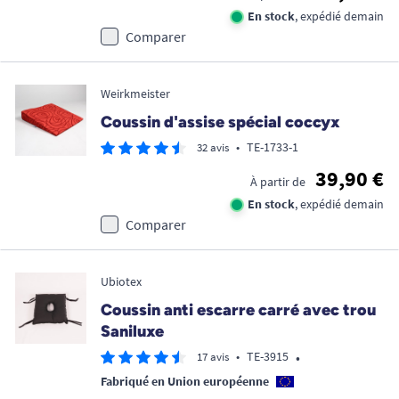
En stock
, expédié demain
Comparer
Weirkmeister
Coussin d'assise spécial coccyx
•
TE-1733-1
32 avis
39,90 €
À partir de
En stock
, expédié demain
Comparer
Ubiotex
Coussin anti escarre carré avec trou
Saniluxe
•
•
TE-3915
17 avis
Fabriqué en Union européenne