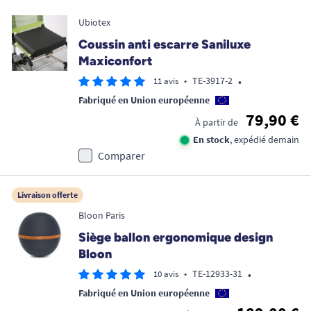
Ubiotex
Coussin anti escarre Saniluxe
Maxiconfort
•
•
TE-3917-2
11 avis
Fabriqué en Union européenne
79,90 €
À partir de
En stock
, expédié demain
Comparer
Livraison offerte
Bloon Paris
Siège ballon ergonomique design
Bloon
•
•
TE-12933-31
10 avis
Fabriqué en Union européenne