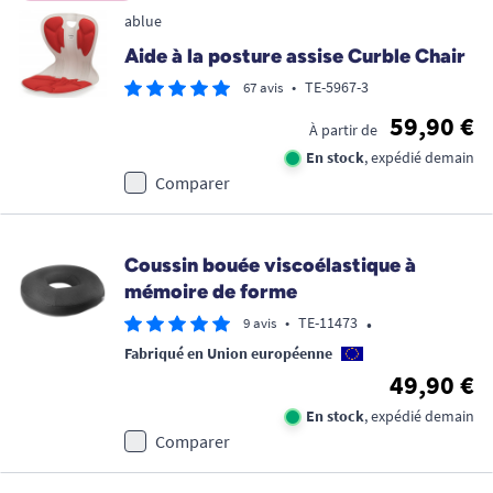
ablue
Aide à la posture assise Curble Chair
•
TE-5967-3
67 avis
59,90 €
À partir de
En stock
, expédié demain
Comparer
Coussin bouée viscoélastique à
mémoire de forme
•
•
TE-11473
9 avis
Fabriqué en Union européenne
49,90 €
En stock
, expédié demain
Comparer