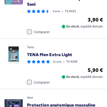
Seni
•
TE-6023
9 avis
3,90 €
En stock
, expédié demain
Comparer
Tena
TENA Men Extra Light
•
TE-4296
21 avis
5,90 €
En stock
, expédié demain
Comparer
Seni
Protection anatomique masculine