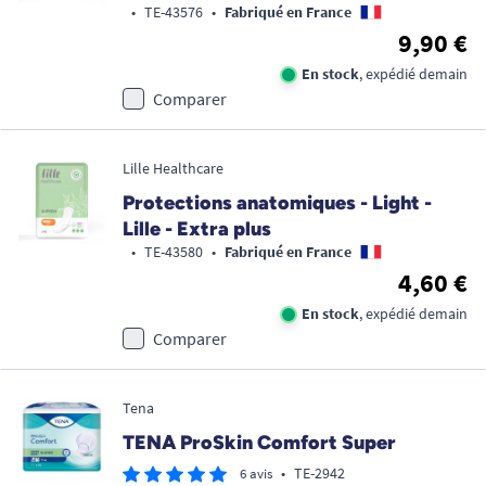
•
TE-43576
•
Fabriqué en France
9,90 €
En stock
, expédié demain
Comparer
Lille Healthcare
Protections anatomiques - Light -
Lille - Extra plus
•
TE-43580
•
Fabriqué en France
4,60 €
En stock
, expédié demain
Comparer
Tena
TENA ProSkin Comfort Super
•
TE-2942
6 avis