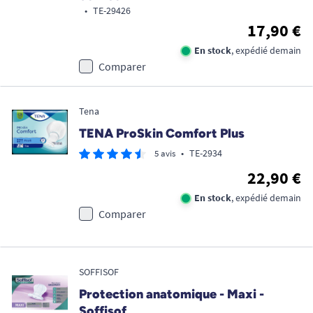
•
TE-29426
17,90 €
En stock
, expédié demain
Comparer
Tena
TENA ProSkin Comfort Plus
•
TE-2934
5 avis
22,90 €
En stock
, expédié demain
Comparer
SOFFISOF
Protection anatomique - Maxi -
Soffisof