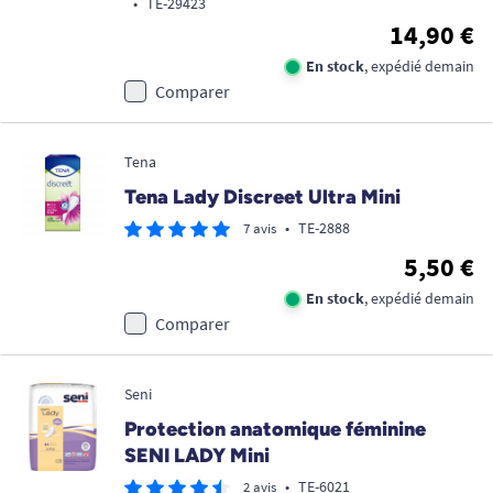
•
TE-29423
14,90 €
En stock
, expédié demain
Comparer
Tena
Tena Lady Discreet Ultra Mini
•
TE-2888
7 avis
5,50 €
En stock
, expédié demain
Comparer
Seni
Protection anatomique féminine
SENI LADY Mini
•
TE-6021
2 avis