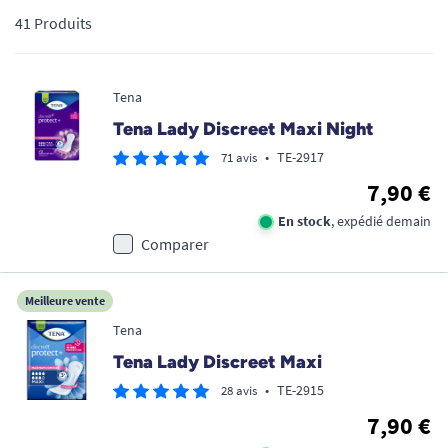
41 Produits
Tena
Tena Lady Discreet Maxi Night
•
TE-2917
71 avis
7,90 €
En stock
, expédié demain
Comparer
Meilleure vente
Tena
Tena Lady Discreet Maxi
•
TE-2915
28 avis
7,90 €