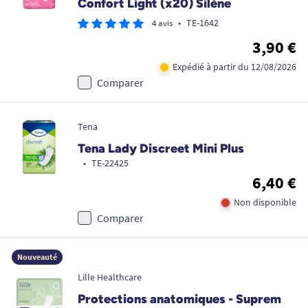
Confort Light (x20) Silène
•
TE-1642
4 avis
3,90 €
Expédié à partir du 12/08/2026
Comparer
Tena
Tena Lady Discreet Mini Plus
•
TE-22425
6,40 €
Non disponible
Comparer
Nouveauté
Lille Healthcare
Protections anatomiques - Suprem