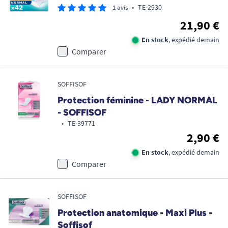
•
TE-2930
1 avis
21,90 €
En stock
, expédié demain
Comparer
SOFFISOF
Protection féminine - LADY NORMAL
- SOFFISOF
•
TE-39771
2,90 €
En stock
, expédié demain
Comparer
SOFFISOF
Protection anatomique - Maxi Plus -
Soffisof