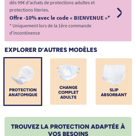
dès 99€ d'achats de protections adultes et
Bénéficiez de produits hautement absorbants, d'une livraison
protections literies.
rapide, totalement discrète et offerte dès 99€ d'achats, ainsi
Offre -10% avec le code « BIENVENUE »*
que de la possibilité de commander des échantillons gratuits
pour tester sereinement.
* Uniquement lors de la 1ère commande
d'incontinence
EXPLORER D’AUTRES MODÈLES
CHANGE
PROTECTION
SLIP
COMPLET
ANATOMIQUE
ABSORBANT
ADULTE
TROUVEZ LA PROTECTION ADAPTÉE À
VOS BESOINS