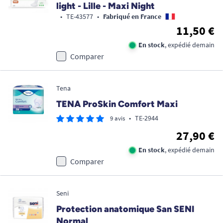
light - Lille - Maxi Night
•
TE-43577
•
Fabriqué en France
11,50 €
En stock
, expédié demain
Comparer
Tena
TENA ProSkin Comfort Maxi
•
TE-2944
9 avis
27,90 €
En stock
, expédié demain
Comparer
Seni
Protection anatomique San SENI
Normal