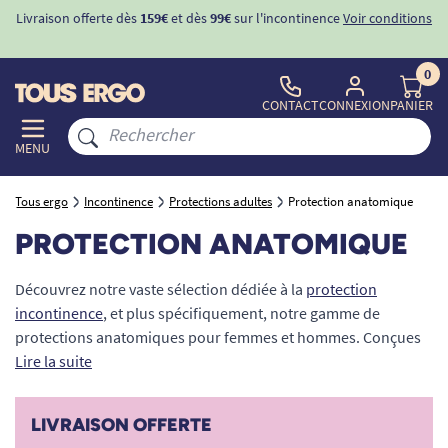
ons
-10%
avec le code "
BIENVENUE
" pour
la 1ère commande
d'incontinence
0
CONTACT
CONNEXION
PANIER
MENU
Tous ergo
Incontinence
Protections adultes
Protection anatomique
PROTECTION ANATOMIQUE
Découvrez notre vaste sélection dédiée à la
protection
incontinence
, et plus spécifiquement, notre gamme de
protections anatomiques pour femmes et hommes. Conçues
pour répondre aux défis de l'incontinence légère à modérée,
Lire la suite
ces protections allient sécurité maximale et confort absolu.
Leur forme ergonomique s'ajuste parfaitement à votre
LIVRAISON OFFERTE
morphologie pour une discrétion totale sous les vêtements.