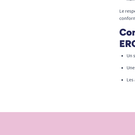
Le resp
conform
Com
ER
Un s
Une 
Les 