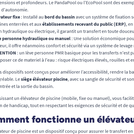
ensions et profondeurs. Le PandaPool ou l'EcoPool sont des exemp
s d'autonomie.
ateur fixe
: Installé au
bord du bassin
avec un système de fixation so
ines enterrées et aux
établissements recevant du public (ERP)
, en
n hydraulique ou électrique, il garantit un transfert en toute douce
e personne hydraulique ou manuel
: Une solution économique pour
ur, il offre néanmoins confort et sécurité via un système de levage
ENTION
: un lève personne PMR basique pour les transferts n'est pas
poser ce de materiel à l'eau : risque électriques élevés, rouilles 
s dispositifs sont conçus pour améliorer l’accessibilité, rendre la 
gréable. Le
siège élévateur piscine
, avec sa sangle de sécurité et s
ntrée et la sortie du bassin.
issant un élévateur de piscine (mobile, fixe ou manuel), vous facilit
on de handicap, tout en respectant les exigences de sécurité et de qu
ment fonctionne un élévateu
ateur de piscine est un dispositif conçu pour assurer le transfert 