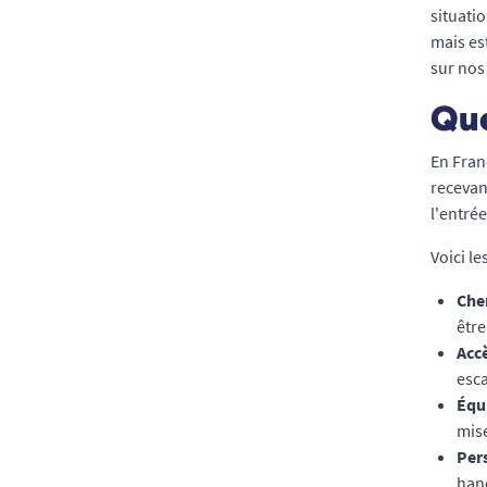
situati
mais es
sur nos 
Que
En Fran
recevan
l'entrée
Voici le
Che
êtr
Accè
esca
Équ
mise
Per
hand