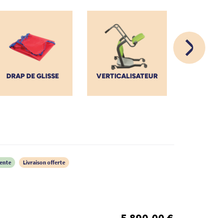
SO
DRAP DE GLISSE
VERTICALISATEUR
PER
vente
Livraison offerte
5 890,00 €