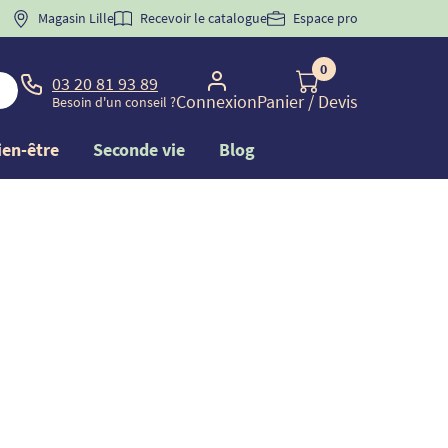
 "
BIENVENUE
Magasin Lille
" pour
la 1ère commande d'incontinence
Recevoir le catalogue
Espace pro
0
03 20 81 93 89
Connexion
Panier
/ Devis
Besoin d'un conseil ?
ien-être
Seconde vie
Blog