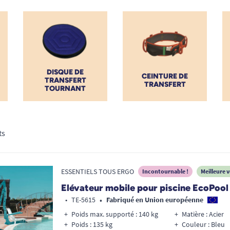
le via télécommande et siège ergonomique.
 mobile à faible effort, nos élévateurs sont
tique en toute sécurité. TOUS ERGO vous
is, un service client à l'écoute pour garantir
chaque environnement.
DISQUE DE
CEINTURE DE
TRANSFERT
TRANSFERT
TOURNANT
ts
ESSENTIELS TOUS ERGO
Incontournable !
Meilleure 
Elévateur mobile pour piscine EcoPool
•
•
TE-5615
Fabriqué en Union européenne
Poids max. supporté : 140 kg
Matière : Acier
Poids : 135 kg
Couleur : Bleu