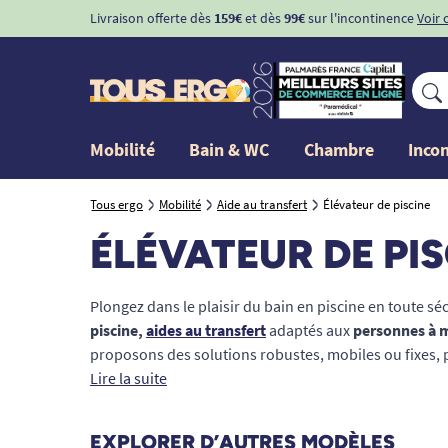
Livraison offerte dès
159€
et dès
99€
sur l'incontinence
Voir 
Mobilité
Bain & WC
Chambre
Inco
Tous ergo
Mobilité
Aide au transfert
Élévateur de piscine
ÉLÉVATEUR DE PI
Plongez dans le plaisir du bain en piscine en toute s
piscine,
aides au transfert
adaptés aux
personnes à m
proposons des solutions robustes, mobiles ou fixes, po
bassins, spas ou piscines enterrées. Nos modèles co
Lire la suite
l’Aquaccess assurent un transfert doux et sécurisé, g
électriques fiables. Chaque utilisateur, en
fauteuil ro
EXPLORER D’AUTRES MODÈLES