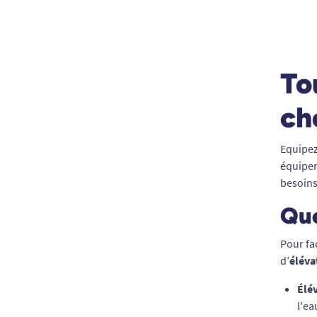
To
ch
Equipe
équipem
besoin
Que
Pour faci
d’
éléva
Élé
l'ea