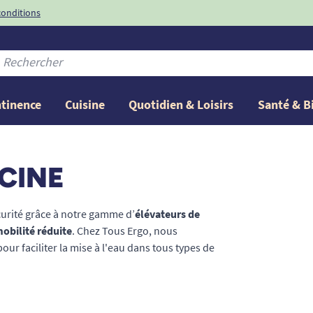
conditions
-10%
avec le code
ntinence
Cuisine
Quotidien & Loisirs
Santé & B
SCINE
écurité grâce à notre gamme d’
élévateurs de
obilité réduite
. Chez Tous Ergo, nous
ur faciliter la mise à l'eau dans tous types de
mme le Panda Pool, l’EcoPool ou encore
râce à des matériaux étanches et des systèmes
ulant
ou en phase de rééducation, bénéficie