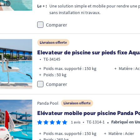
Le + :
Une solution simple et mobile pour rendre une p
sans installation ni travaux.
Comparer
Livraison offerte
Elevateur de piscine sur pieds fixe Aq
•
TE-34145
Poids max. supporté : 150 kg
Matière : A
Poids : 50 kg
Comparer
Panda Pool
Livraison offerte
Elévateur mobile pour piscine Panda P
•
•
TE-1314-1
Fabriqué en U
1 avis
Poids max. supporté : 150 kg
Matière : Acier
Poids : 260 kg