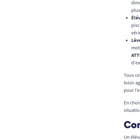
dim
plu
Élév
pisc
véri
Lèv
mote
ATT
d'ex
Tous ce
loisir a
pour l’e
En chois
situati
Com
Un élév