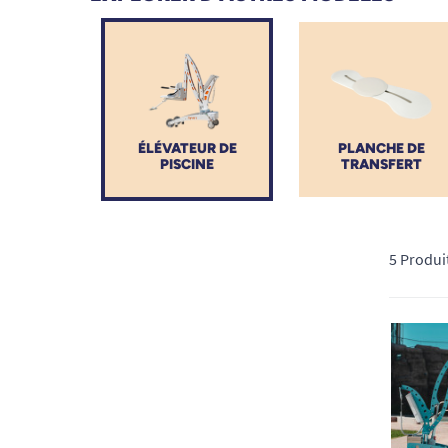
d’une expérience de baignade confortable, accessib
Que vous cherchiez un modèle immobile ou un appareil
conçus pour offrir autonomie, liberté et plaisir aqua
propose aussi des options de paiements en plusieurs fo
le bon choix et une installation facile et adaptée à 
ÉLÉVATEUR DE
PLANCHE DE
PISCINE
TRANSFERT
5 Produi