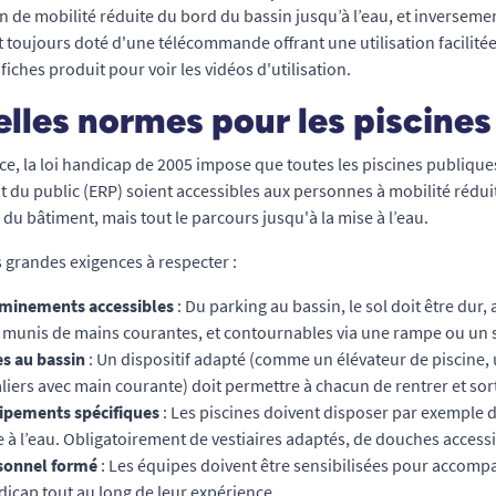
on de mobilité réduite du bord du bassin jusqu’à l’eau, et inverse
t toujours doté d'une télécommande offrant une utilisation facilitée 
fiches produit pour voir les vidéos d'utilisation.
lles normes pour les piscines
ce, la loi handicap de 2005 impose que toutes les piscines publiques
t du public (ERP) soient accessibles aux personnes à mobilité rédui
 du bâtiment, mais tout le parcours jusqu'à la mise à l’eau.
s grandes exigences à respecter :
minements accessibles
: Du parking au bassin, le sol doit être dur,
e munis de mains courantes, et contournables via une rampe ou un
s au bassin
: Un dispositif adapté (comme un élévateur de piscine,
liers avec main courante) doit permettre à chacun de rentrer et sorti
ipements spécifiques
: Les piscines doivent disposer par exemple d
 à l’eau. Obligatoirement de vestiaires adaptés, de douches accessibl
sonnel formé
: Les équipes doivent être sensibilisées pour accomp
icap tout au long de leur expérience.