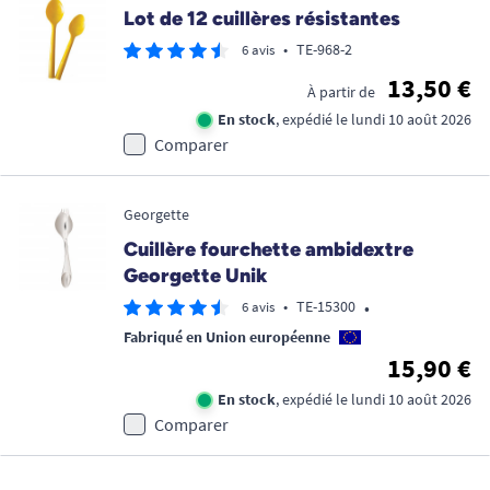
Lot de 12 cuillères résistantes
•
TE-968-2
6 avis
13,50 €
À partir de
En stock
, expédié le lundi 10 août 2026
Comparer
Georgette
Cuillère fourchette ambidextre
Georgette Unik
•
•
TE-15300
6 avis
Fabriqué en Union européenne
15,90 €
En stock
, expédié le lundi 10 août 2026
Comparer