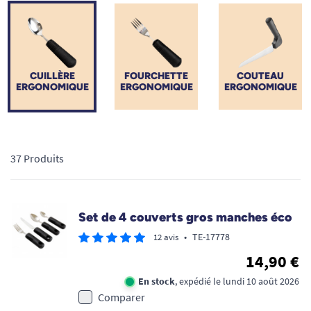
ou d'un système de lestage, elle redonne un maximum
d'autonomie et de dignité à table. Explorez notre gamme
complète pour trouver la solution correspondant à vos
besoins ou à ceux de votre proche.
CUILLÈRE
FOURCHETTE
COUTEAU
ERGONOMIQUE
ERGONOMIQUE
ERGONOMIQUE
37 Produits
Set de 4 couverts gros manches éco
•
TE-17778
12 avis
14,90 €
En stock
, expédié le lundi 10 août 2026
Comparer