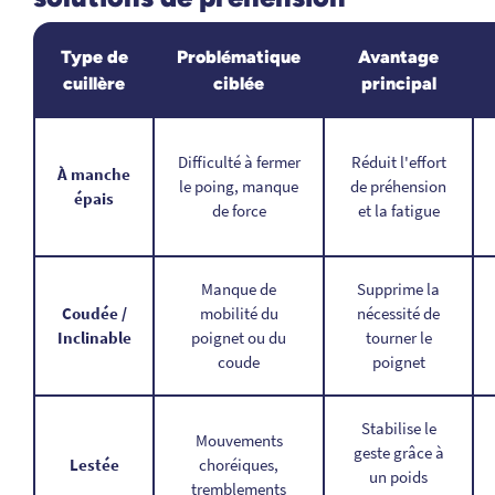
Type de
Problématique
Avantage
cuillère
ciblée
principal
Difficulté à fermer
Réduit l'effort
À manche
le poing, manque
de préhension
épais
de force
et la fatigue
Manque de
Supprime la
Coudée /
mobilité du
nécessité de
Inclinable
poignet ou du
tourner le
coude
poignet
Stabilise le
Mouvements
geste grâce à
Lestée
choréiques,
un poids
tremblements