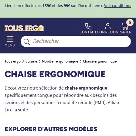
Livraison offerte dès
159€
et dès
99€
sur l'incontinence
Voir conditions
0
CONTACT
CONNEXION
PANIER
MENU
Tous ergo
Cuisine
Mobilier ergonomique
Chaise ergonomique
CHAISE ERGONOMIQUE
Découvrez notre sélection de
chaise ergonomique
spécifiquement conçue pour répondre aux besoins des
seniors et des personnes à mobilité réduite (PMR). Alliant
stabilité optimale
Lire la suite
et
confort postural
, nos assises facilitent le
quotidien en sécurisant les transferts assis-debout. Que ce
soit pour le domicile ou une utilisation en EHPAD, chaque
aide
EXPLORER D’AUTRES MODÈLES
technique à l'assise
est rigoureusement sélectionnée pour