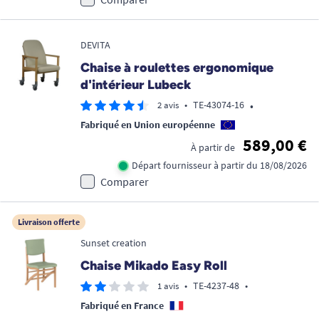
DEVITA
Chaise à roulettes ergonomique
d'intérieur Lubeck
•
•
TE-43074-16
2 avis
Fabriqué en Union européenne
589,00 €
À partir de
Départ fournisseur à partir du 18/08/2026
Comparer
Livraison offerte
Sunset creation
Chaise Mikado Easy Roll
•
TE-4237-48
•
1 avis
Fabriqué en France