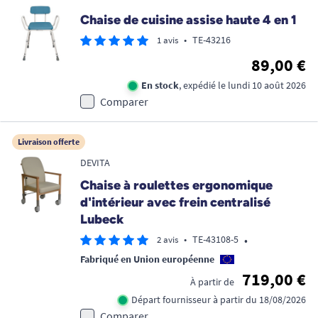
Chaise de cuisine assise haute 4 en 1
•
TE-43216
1 avis
89,00 €
En stock
, expédié le lundi 10 août 2026
Comparer
Livraison offerte
DEVITA
Chaise à roulettes ergonomique
d'intérieur avec frein centralisé
Lubeck
•
•
TE-43108-5
2 avis
Fabriqué en Union européenne
719,00 €
À partir de
Départ fournisseur à partir du 18/08/2026
Comparer