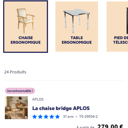
garantir votre autonomie et votre bien-être.
CHAISE
TABLE
PIED D
ERGONOMIQUE
ERGONOMIQUE
TÉLESC
24 Produits
Incontournable !
APLOS
La chaise bridge APLOS
•
TE-29054-2
37 avis
279,00 €
À partir de