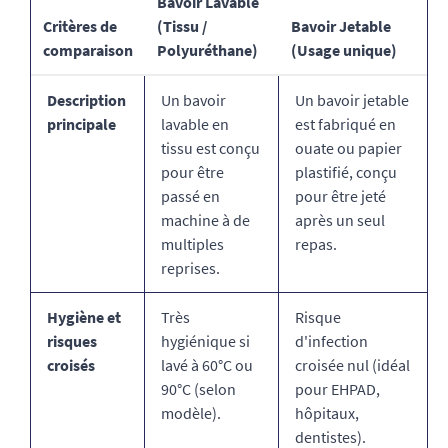
Bavoir Lavable
Critères de
(Tissu /
Bavoir Jetable
comparaison
Polyuréthane)
(Usage unique)
Description
Un
bavoir
Un bavoir jetable
principale
lavable
en
est fabriqué en
tissu est conçu
ouate ou papier
pour être
plastifié, conçu
passé en
pour être jeté
machine à de
après un seul
multiples
repas.
reprises.
Hygiène et
Très
Risque
risques
hygiénique si
d'infection
croisés
lavé à 60°C ou
croisée nul (idéal
90°C (selon
pour EHPAD,
modèle).
hôpitaux,
dentistes).