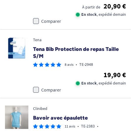
20,90 €
À partir de
En stock
, expédié demain
Comparer
Tena
Tena Bib Protection de repas Taille
S/M
•
TE-2948
8 avis
19,90 €
En stock
, expédié demain
Comparer
Clinibed
Bavoir avec épaulette
•
TE-2383
•
11 avis