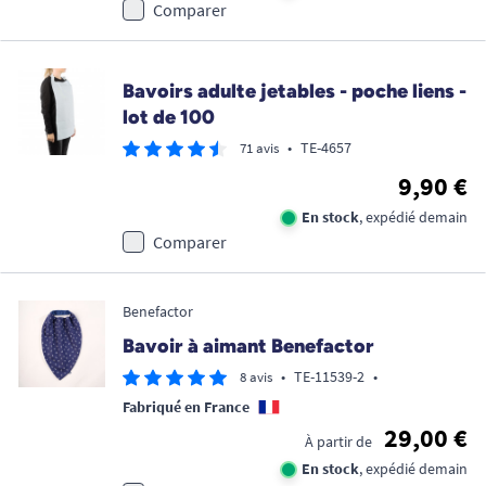
Comparer
Bavoirs adulte jetables - poche liens -
lot de 100
•
TE-4657
71 avis
9,90 €
En stock
, expédié demain
Comparer
Benefactor
Bavoir à aimant Benefactor
•
TE-11539-2
•
8 avis
Fabriqué en France
29,00 €
À partir de
En stock
, expédié demain