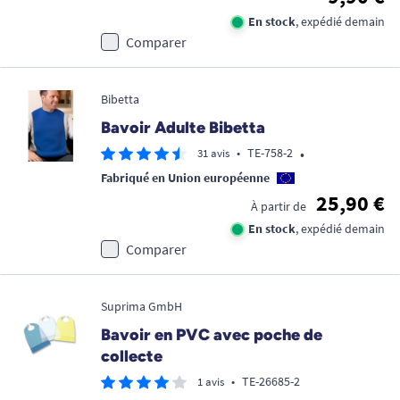
En stock
, expédié demain
Comparer
Bibetta
Bavoir Adulte Bibetta
•
•
TE-758-2
31 avis
Fabriqué en Union européenne
25,90 €
À partir de
En stock
, expédié demain
Comparer
Suprima GmbH
Bavoir en PVC avec poche de
collecte
•
TE-26685-2
1 avis