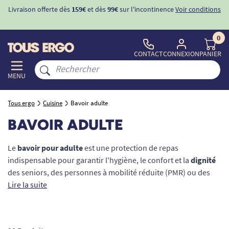
e
Voir conditions
-10%
avec le code "
BIENVENUE
" pour
la 1ère com
d'incontinence
0
CONTACT
CONNEXION
PANIER
MENU
Tous ergo
Cuisine
Bavoir adulte
BAVOIR ADULTE
Le
bavoir pour adulte
est une protection de repas
indispensable pour garantir l'hygiène, le confort et la
dignité
des seniors, des personnes à mobilité réduite (PMR) ou des
patients souffrant de troubles de la déglutition. Conçus pour
Lire la suite
préserver les vêtements des taches, des brûlures et des
liquides, ces accessoires ergonomiques se déclinent en
modèles réutilisables ou à usage unique. Que vous