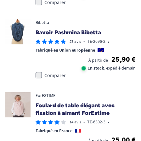
Comparer
Bibetta
Bavoir Pashmina Bibetta
•
•
TE-2696-2
27 avis
Fabriqué en Union européenne
25,90 €
À partir de
En stock
, expédié demain
Comparer
ForESTIME
Foulard de table élégant avec
fixation à aimant ForEstime
•
TE-6302-3
•
14 avis
Fabriqué en France
25,00 €
À partir de