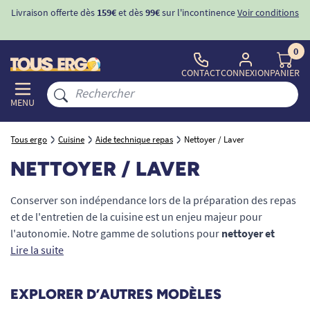
Livraison offerte dès
159€
et dès
99€
sur l'incontinence
Voir conditions
0
CONTACT
CONNEXION
PANIER
MENU
Tous ergo
Cuisine
Aide technique repas
Nettoyer / Laver
NETTOYER / LAVER
Conserver son indépendance lors de la préparation des repas
et de l'entretien de la cuisine est un enjeu majeur pour
l'autonomie. Notre gamme de solutions pour
nettoyer et
laver
Lire la suite
est spécialement conçue pour les seniors, les personnes
à mobilité réduite (PMR) ou souffrant de troubles de la
préhension. Que vous ayez besoin d'une assistance pour
EXPLORER D’AUTRES MODÈLES
l'hygiène des mains, la préparation des légumes ou le