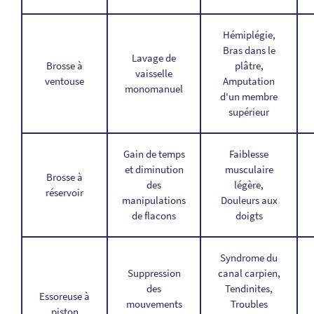
Hémiplégie,
Bras dans le
Lavage de
Brosse à
plâtre,
vaisselle
ventouse
Amputation
monomanuel
d'un membre
supérieur
Gain de temps
Faiblesse
et diminution
musculaire
Brosse à
des
légère,
réservoir
manipulations
Douleurs aux
de flacons
doigts
Syndrome du
Suppression
canal carpien,
des
Tendinites,
Essoreuse à
mouvements
Troubles
piston