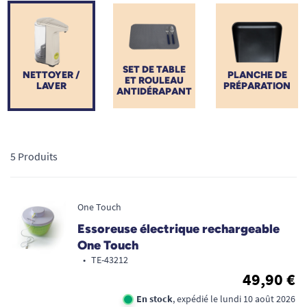
nettoyage de la vaisselle, chaque accessoire ergonomique
permet de sécuriser vos gestes. Simplifiez votre quotidien en
cuisine à l'aide d'équipements adaptés, utilisables à une seule
main ou avec une force articulaire diminuée.
SET DE TABLE
NETTOYER /
PLANCHE DE
ET ROULEAU
LAVER
PRÉPARATION
ANTIDÉRAPANT
5 Produits
One Touch
Essoreuse électrique rechargeable
One Touch
•
TE-43212
49,90 €
En stock
, expédié le lundi 10 août 2026