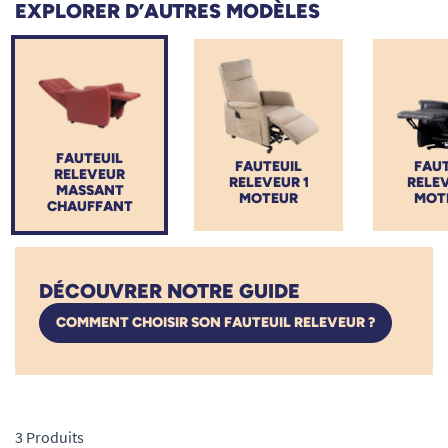
EXPLORER D’AUTRES MODÈLES
ergonomique soulage efficacement les douleurs musculaires
et articulaires. Que vous souffriez d'arthrose ou de tensions
dorsales, retrouvez un confort optimal. Découvrez la sélection
de
TOUS ERGO
, alliant design élégant, robustesse et maintien
à domicile sécurisé.
FAUTEUIL
FAUTEUIL
FAUT
RELEVEUR
RELEVEUR 1
RELEV
MASSANT
MOTEUR
MOT
CHAUFFANT
DÉCOUVRER NOTRE GUIDE
COMMENT CHOISIR SON FAUTEUIL RELEVEUR ?
3 Produits