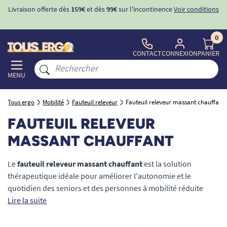
Livraison offerte dès
159€
et dès
99€
sur l'incontinence
Voir conditions
0
CONTACT
CONNEXION
PANIER
MENU
Tous ergo
Mobilité
Fauteuil releveur
Fauteuil releveur massant chauffant
FAUTEUIL RELEVEUR
MASSANT CHAUFFANT
Le
fauteuil releveur massant chauffant
est la solution
thérapeutique idéale pour améliorer l'autonomie et le
quotidien des seniors et des personnes à mobilité réduite
(PMR). En combinant une fonction d'aide à la levée sécurisée,
Lire la suite
un système de
massage par vibrations
ciblé (cervicales,
lombaires, jambes) et une
chaleur douce apaisante
, ce siège