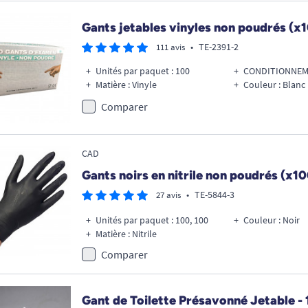
Gants jetables vinyles non poudrés (x
•
TE-2391-2
111 avis
Unités par paquet : 100
CONDITIONNEME
Matière : Vinyle
Couleur : Blanc
Comparer
CAD
Gants noirs en nitrile non poudrés (x10
•
TE-5844-3
27 avis
Unités par paquet : 100, 100
Couleur : Noir
Matière : Nitrile
Comparer
Gant de Toilette Présavonné Jetable - 