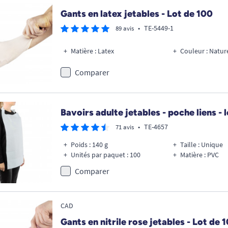
Gants en latex jetables - Lot de 100
•
TE-5449-1
89 avis
Matière : Latex
Couleur : Natur
Comparer
Bavoirs adulte jetables - poche liens - 
•
TE-4657
71 avis
Poids : 140 g
Taille : Unique
Unités par paquet : 100
Matière : PVC
Comparer
CAD
Gants en nitrile rose jetables - Lot de 