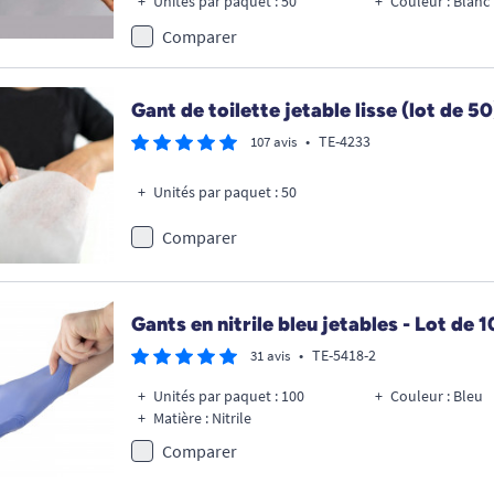
Unités par paquet : 50
Couleur : Blanc
Comparer
Gant de toilette jetable lisse (lot de 50
•
TE-4233
107 avis
Unités par paquet : 50
Comparer
Gants en nitrile bleu jetables - Lot de 
•
TE-5418-2
31 avis
Unités par paquet : 100
Couleur : Bleu
Matière : Nitrile
Comparer