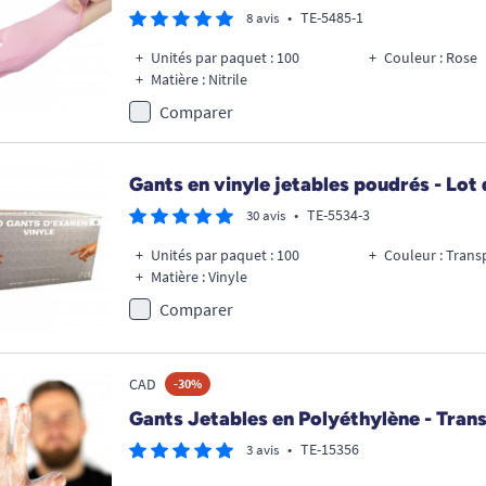
•
TE-5485-1
8 avis
Unités par paquet : 100
Couleur : Rose
Matière : Nitrile
Comparer
Gants en vinyle jetables poudrés - Lot
•
TE-5534-3
30 avis
Unités par paquet : 100
Couleur : Trans
Matière : Vinyle
Comparer
CAD
-30%
Gants Jetables en Polyéthylène - Tran
•
TE-15356
3 avis