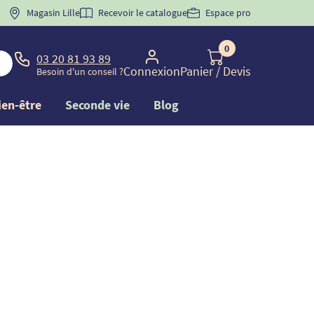
 "
BIENVENUE
Magasin Lille
" pour
la 1ère commande d'incontinence
Recevoir le catalogue
Espace pro
0
03 20 81 93 89
Connexion
Panier
/ Devis
Besoin d'un conseil ?
ien-être
Seconde vie
Blog