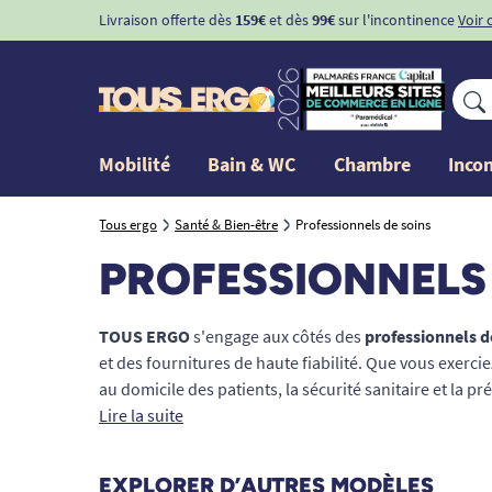
Livraison offerte dès
159€
et dès
99€
sur l'incontinence
Voir 
Mobilité
Bain & WC
Chambre
Inco
Tous ergo
Santé & Bien-être
Professionnels de soins
PROFESSIONNELS 
TOUS ERGO
s'engage aux côtés des
professionnels d
et des fournitures de haute fiabilité. Que vous exercie
au domicile des patients, la sécurité sanitaire et la p
matériel irréprochable. Notre gamme couvre l'ensem
Lire la suite
infirmiers et spécialistes : de l'aménagement du cabin
par les consommables à usage unique essentiels à la 
EXPLORER D’AUTRES MODÈLES