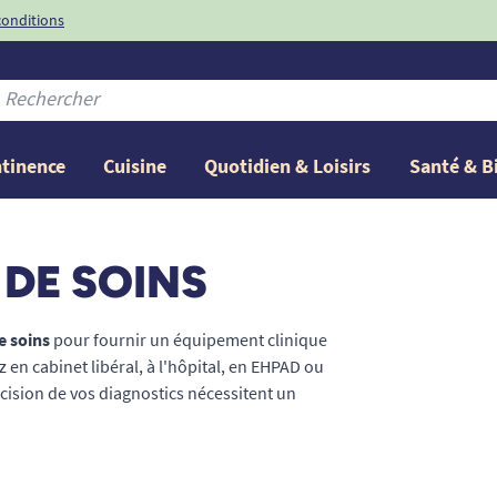
conditions
-10%
avec le code
ntinence
Cuisine
Quotidien & Loisirs
Santé & B
DE SOINS
e soins
pour fournir un équipement clinique
z en cabinet libéral, à l'hôpital, en EHPAD ou
récision de vos diagnostics nécessitent un
ble des besoins quotidiens des médecins,
et aux dispositifs de diagnostic, en passant
prévention des infections. Assurez des soins