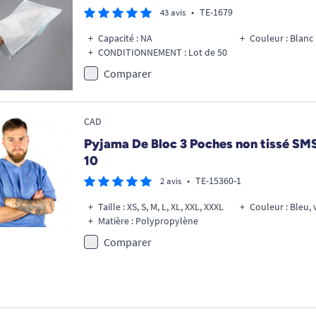
•
TE-1679
43 avis
Capacité : NA
Couleur : Blanc
CONDITIONNEMENT : Lot de 50
Comparer
CAD
Pyjama De Bloc 3 Poches non tissé SMS -
10
•
TE-15360-1
2 avis
Taille : XS, S, M, L, XL, XXL, XXXL
Couleur : Bleu,
Matière : Polypropylène
Comparer