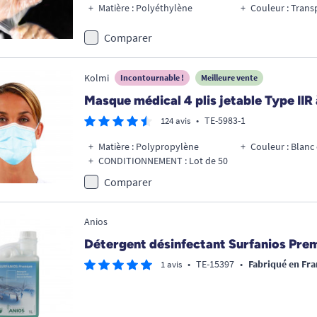
Matière : Polyéthylène
Couleur : Trans
Comparer
Kolmi
Incontournable !
Meilleure vente
Masque médical 4 plis jetable Type IIR 
•
TE-5983-1
124 avis
Matière : Polypropylène
Couleur : Blanc
CONDITIONNEMENT : Lot de 50
Comparer
Anios
Détergent désinfectant Surfanios Prem
•
TE-15397
•
Fabriqué en Fra
1 avis