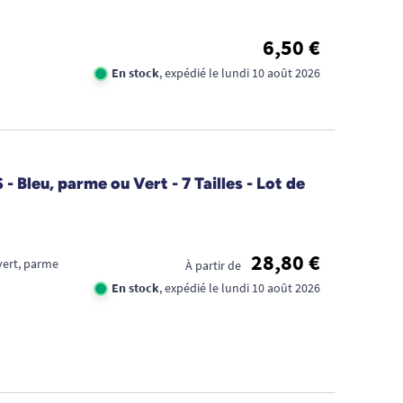
6,50 €
En stock
, expédié le lundi 10 août 2026
FID
 Bleu, parme ou Vert - 7 Tailles - Lot de
CA
1€
28,80 €
 vert, parme
À partir de
TR
En stock
, expédié le lundi 10 août 2026
DE
D'