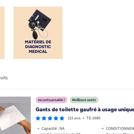
 celle de vos patients.
MATÉRIEL DE
DIAGNOSTIC
MEDICAL
uits
Incontournable !
Meilleure vente
Gants de toilette gaufré à usage unique
•
TE-1680
215 avis
Capacité : NA
CONDITIONNEME