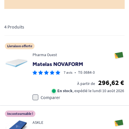
4 Produits
Livraison offerte
Pharma Ouest
Matelas NOVAFORM
•
TE-3684-3
7 avis
296,62 €
À partir de
En stock
, expédié le lundi 10 août 2026
Comparer
Incontournable !
ASKLE