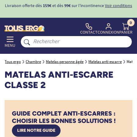
Livraison offerte dès
159€
et dès
99€
sur l'incontinence
Voir conditions
0
CONTACT
CONNEXION
PANIER
MENU
Tous ergo
Chambre
Matelas personne âgée
Matelas anti-escarre
Matela
MATELAS ANTI-ESCARRE
CLASSE 2
GUIDE COMPLET ANTI-ESCARRES :
CHOISIR LES BONNES SOLUTIONS !
LIRE NOTRE GUIDE