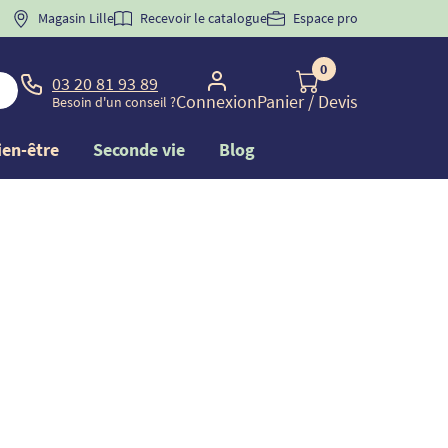
Magasin Lille
Recevoir le catalogue
Espace pro
0
03 20 81 93 89
Connexion
Panier
/ Devis
Besoin d'un conseil ?
ien-être
Seconde vie
Blog