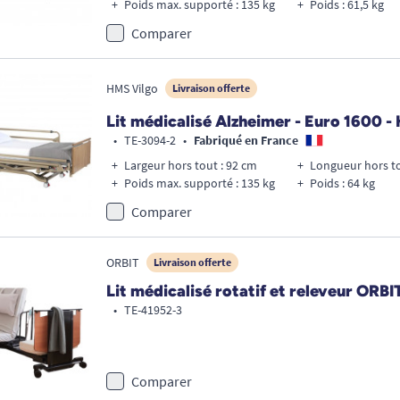
Poids max. supporté : 135 kg
Poids : 61,5 kg
Comparer
HMS Vilgo
Livraison offerte
Lit médicalisé Alzheimer - Euro 1600 
•
TE-3094-2
•
Fabriqué en France
Largeur hors tout : 92 cm
Longueur hors to
Poids max. supporté : 135 kg
Poids : 64 kg
Comparer
ORBIT
Livraison offerte
Lit médicalisé rotatif et releveur 
•
TE-41952-3
Comparer