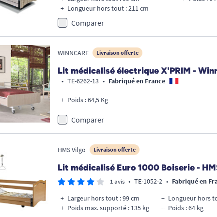
Longueur hors tout : 211 cm
Comparer
WINNCARE
Livraison offerte
Lit médicalisé électrique X'PRIM - Win
•
TE-6262-13
•
Fabriqué en France
Poids : 64,5 Kg
Comparer
HMS Vilgo
Livraison offerte
Lit médicalisé Euro 1000 Boiserie - H
•
TE-1052-2
•
Fabriqué en Fr
1 avis
Largeur hors tout : 99 cm
Longueur hors to
Poids max. supporté : 135 kg
Poids : 64 kg