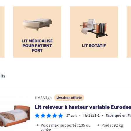
LIT MÉDICALISÉ
POUR PATIENT
LIT ROTATIF
FORT
its
HMS Vilgo
Livraison offerte
Lit releveur à hauteur variable Eurode
•
TE-1321-1
•
Fabriqué en F
27 avis
Poids max. supporté : 135 ou
Poids : 92 kg
270kg