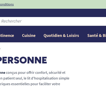
e d'incontinence
ntinence
Cuisine
Quotidien & Loisirs
Santé & B
e
 PERSONNE
onne
conçus pour offrir confort, sécurité et
 patient seul, le lit d'hospitalisation simple
iques essentielles pour faciliter votre