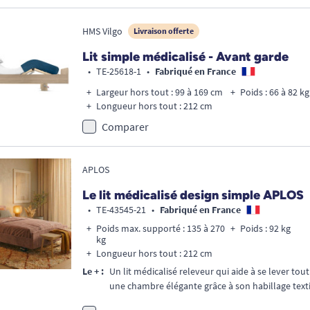
HMS Vilgo
Livraison offerte
Lit simple médicalisé - Avant garde
•
TE-25618-1
•
Fabriqué en France
Largeur hors tout : 99 à 169 cm
Poids : 66 à 82 kg
Longueur hors tout : 212 cm
Comparer
APLOS
Le lit médicalisé design simple APLOS
•
TE-43545-21
•
Fabriqué en France
Poids max. supporté : 135 à 270
Poids : 92 kg
kg
Longueur hors tout : 212 cm
Le + :
Un lit médicalisé releveur qui aide à se lever tou
une chambre élégante grâce à son habillage textil