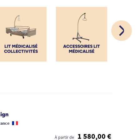
LIT MÉDICALISÉ
ACCESSOIRES LIT
LIT A
COLLECTIVITÉS
MÉDICALISÉ
sign
rance
1 580,00 €
À partir de