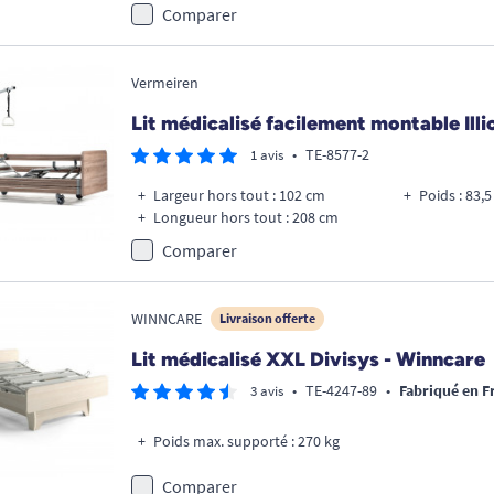
Comparer
Vermeiren
Lit médicalisé facilement montable Illi
•
TE-8577-2
1 avis
Largeur hors tout : 102 cm
Poids : 83,5
Longueur hors tout : 208 cm
Comparer
WINNCARE
Livraison offerte
Lit médicalisé XXL Divisys - Winncare
•
TE-4247-89
•
Fabriqué en F
3 avis
Poids max. supporté : 270 kg
Comparer