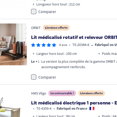
Longueur hors tout : 212 cm
Comparer
ORBIT
Livraison offerte
Lit médicalisé rotatif et releveur ORBI
•
•
TE-20384-6
Fabriqué en 
6 avis
Largeur hors tout : 100 cm
Le + :
La version la plus complète de la gamme ORBIT a
accompagnement renforcés.
Comparer
HMS Vilgo
Incontournable !
Livraison offerte
Lit médicalisé électrique 1 personne -
•
TE-4359-4
•
Fabriqué en France
Largeur hors tout : 99 cm
Poids : 64