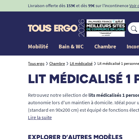
-10%
avec le code "
BIENVENUE
" pour
la 1ère command
Mobilité
Bain & WC
Chambre
Inco
Tous ergo
Chambre
Lit médicalisé
Lit médicalisé 1 personn
LIT MÉDICALISÉ 1
Retrouvez notre sélection de
lits médicalisés 1 pers
autonomie lors d'un maintien à domicile. Idéal pour un
(standard en 90x200 cm) est équipé de fonctions électr
quotidien et les soins.
Lire la suite
EXPLORER D’AUTRES MODÈLES