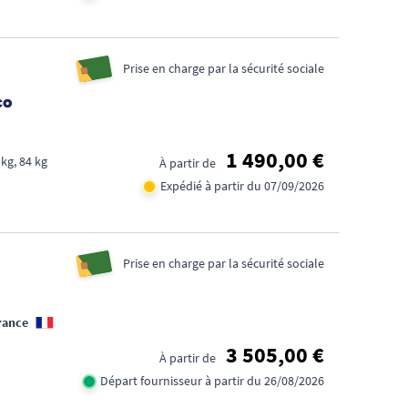
Prise en charge par la sécurité sociale
co
1 490,00 €
 kg, 84 kg
À partir de
Expédié à partir du 07/09/2026
Prise en charge par la sécurité sociale
FID
CA
rance
1€
3 505,00 €
À partir de
TR
Départ fournisseur à partir du 26/08/2026