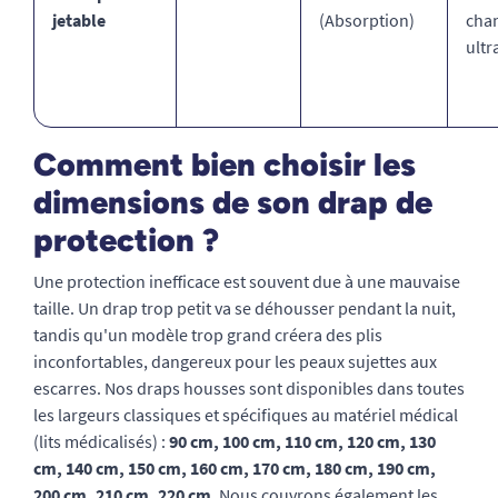
jetable
(Absorption)
cha
ultr
Comment bien choisir les
dimensions de son drap de
protection ?
Une protection inefficace est souvent due à une mauvaise
taille. Un drap trop petit va se déhousser pendant la nuit,
tandis qu'un modèle trop grand créera des plis
inconfortables, dangereux pour les peaux sujettes aux
escarres. Nos draps housses sont disponibles dans toutes
les largeurs classiques et spécifiques au matériel médical
(lits médicalisés) :
90 cm, 100 cm, 110 cm, 120 cm, 130
cm, 140 cm, 150 cm, 160 cm, 170 cm, 180 cm, 190 cm,
200 cm, 210 cm, 220 cm
. Nous couvrons également les