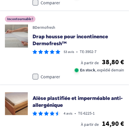
Comparer
Incontournable !
BDermofresh
Drap housse pour incontinence
Dermofresh™
•
TE-3902-7
53 avis
38,80 €
À partir de
En stock
, expédié demain
Comparer
Alèse plastifiée et imperméable anti-
allergénique
•
TE-6225-1
4 avis
14,90 €
À partir de