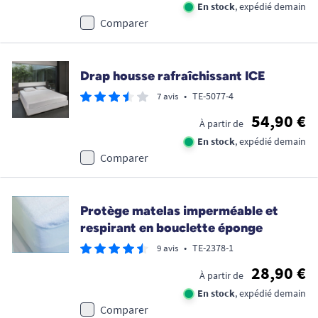
En stock
, expédié demain
Comparer
Drap housse rafraîchissant ICE
•
TE-5077-4
7 avis
54,90 €
À partir de
En stock
, expédié demain
Comparer
Protège matelas imperméable et
respirant en bouclette éponge
•
TE-2378-1
9 avis
28,90 €
À partir de
En stock
, expédié demain
Comparer