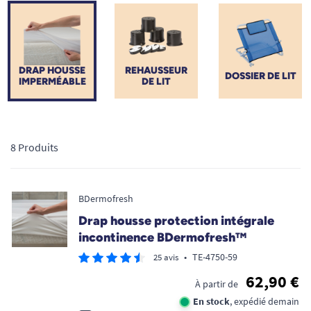
expert en autonomie, nous proposons des draps innovants,
silencieux et respirants. Explorez notre sélection pour
préserver l'hygiène de votre literie et maximiser votre confort
nocturne.
DRAP HOUSSE
REHAUSSEUR
DOSSIER DE LIT
IMPERMÉABLE
DE LIT
8 Produits
BDermofresh
Drap housse protection intégrale
incontinence BDermofresh™
•
TE-4750-59
25 avis
62,90 €
À partir de
En stock
, expédié demain