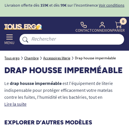
Livraison offerte dès
159€
et dès
99€
sur l'incontinence
Voir conditions
0
CONTACT
CONNEXION
PANIER
MENU
Tous ergo
Chambre
Accessoires literie
Drap housse imperméable
DRAP HOUSSE IMPERMÉABLE
Le
drap housse imperméable
est l'équipement de literie
indispensable pour protéger efficacement votre matelas
contre les fuites, l'humidité et les bactéries, tout en
garantissant un sommeil réparateur. Idéal pour les personnes
Lire la suite
sujettes à l'incontinence, les seniors alités ou pour les soins à
domicile, il combine la douceur d'un drap traditionnel à la
EXPLORER D’AUTRES MODÈLES
sécurité d'une protection intraversable. Chez Tous Ergo,