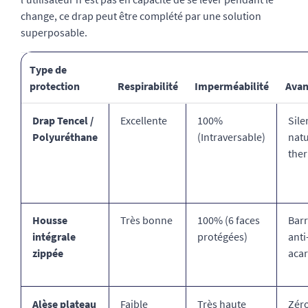
change, ce drap peut être complété par une solution
superposable.
Type de
protection
Respirabilité
Imperméabilité
Avan
Drap Tencel /
Excellente
100%
Sile
Polyuréthane
(Intraversable)
natu
the
Housse
Très bonne
100% (6 faces
Barr
intégrale
protégées)
anti
zippée
acar
Alèse plateau
Faible
Très haute
Zéro