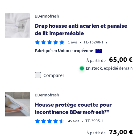
BDermofresh
Drap housse anti acarien et punaise
de lit imperméable
•
•
TE-15248-1
1 avis
Fabriqué en Union européenne
65,00 €
À partir de
En stock
, expédié demain
Comparer
BDermofresh
Housse protège couette pour
incontinence BDermofresh™
•
TE-3905-1
45 avis
75,00 €
À partir de