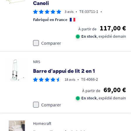
Canoli
•
TE-33711-1
•
3 avis
Fabriqué en France
117,00 €
À partir de
En stock
, expédié demain
Comparer
NRS
Barre d'appui de lit 2 en 1
•
TE-4066-2
18 avis
69,00 €
À partir de
En stock
, expédié demain
Comparer
Homecraft