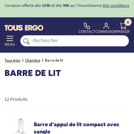
Livraison offerte dès
159€
et dès
99€
sur l'incontinence
Voir conditions
0
CONTACT
CONNEXION
PANIER
MENU
Tous ergo
Chambre
Barre de lit
BARRE DE LIT
12 Produits
Barre d'appui de lit compact avec
sangle