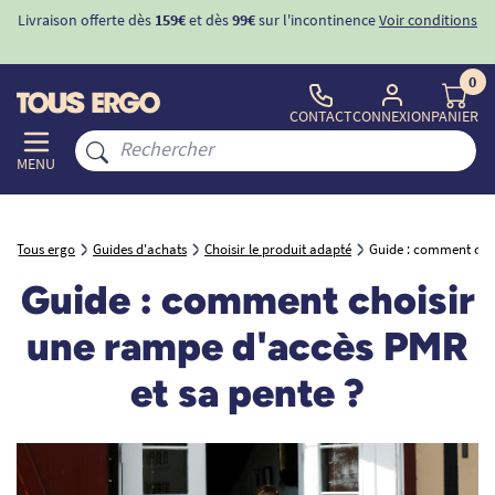
ons
-10%
avec le code "
BIENVENUE
" pour
la 1ère commande
d'incontinence
0
CONTACT
CONNEXION
PANIER
MENU
Tous ergo
Guides d'achats
Choisir le produit adapté
Guide : comment choi
Guide : comment choisir
une rampe d'accès PMR
et sa pente ?