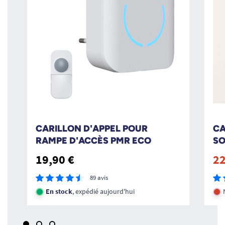
CARILLON D'APPEL POUR
CA
RAMPE D'ACCÈS PMR ECO
SO
19,90 €
22
89 avis
En stock
, expédié aujourd'hui