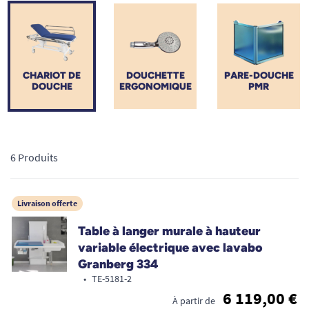
rééducation) comme pour le maintien à domicile, nos
modèles allient sécurité, ergonomie et étanchéité. Découvrez
des solutions fiables qui simplifient le quotidien des aidants et
le confort des utilisateurs lors des soins d'hygiène.
CHARIOT DE
DOUCHETTE
PARE-DOUCHE
DOUCHE
ERGONOMIQUE
PMR
6 Produits
Livraison offerte
Table à langer murale à hauteur
variable électrique avec lavabo
Granberg 334
•
TE-5181-2
6 119,00 €
À partir de