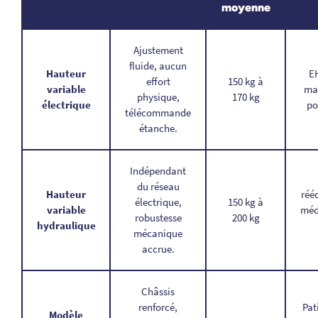
moyenne
Ajustement
fluide, aucun
Hauteur
E
effort
150 kg à
variable
mai
physique,
170 kg
électrique
po
télécommande
étanche.
Indépendant
du réseau
Hauteur
réé
électrique,
150 kg à
variable
méd
robustesse
200 kg
hydraulique
mécanique
accrue.
Châssis
renforcé,
Pat
Modèle