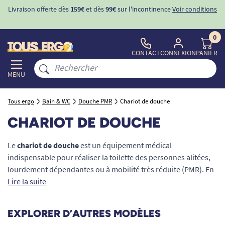
Livraison offerte dès
159€
et dès
99€
sur l'incontinence
Voir conditions
0
CONTACT
CONNEXION
PANIER
MENU
Tous ergo
Bain & WC
Douche PMR
Chariot de douche
CHARIOT DE DOUCHE
Le
chariot de douche
est un équipement médical
indispensable pour réaliser la toilette des personnes alitées,
lourdement dépendantes ou à mobilité très réduite (PMR). En
garantissant un maintien parfait en position allongée, ce
Lire la suite
matériel d'hygiène prévient les risques de chutes tout en
respectant la dignité du patient. Conçus pour les
EXPLORER D’AUTRES MODÈLES
environnements professionnels (EHPAD, hôpitaux, centres de